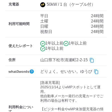
充電器
50
kW /
1
台
（ケーブル付）
平日
24時間
ディーラー
土曜
24時間
利用可能時間
日曜
24時間
三菱ディーラーを表示
日産ディーラーを表示
祝祭日
24時間
トヨタディーラーを表
示
1年以上前
1年以上前
使えたレポート
1年以上前
充電器の出力
住所
山口県下松市清瀬町2-2-15
すべて
中速-20kW-以上
急速-44kW-以上
どりょく。せいかい。ゆうび
what3words
車種
[急速充電器]

2025/11/14よりeMPスポットとして運
用。

他自動車メーカー発行の充電カードでご
利用の場合は有料です。

利用料金につい
【ビジター料金やeMP未加盟充電器の情
て