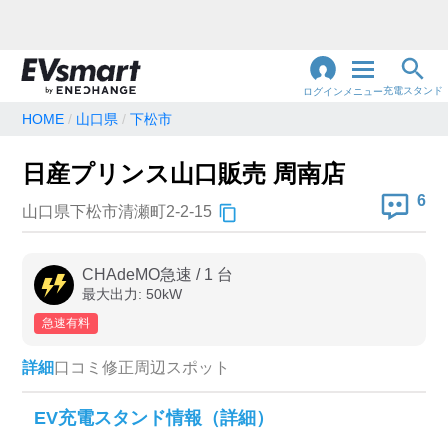
充電スタンド
ログイン
メニュー
HOME
山口県
下松市
閉
じ
地名・観光スポット・住所
日産プリンス山口販売 周南店
で検索
る
6
山口県下松市清瀬町2-2-15
充電器の種類
CHAdeMO急速
/
1
台
最大出力:
50
kW
急速充電器のみ表示
急速無料のみ表示
急速有料
高速道路上のみ表示
24時間営業のみ表示
詳細
口コミ
修正
周辺スポット
認証システム
EV充電スタンド情報（詳細）
e-Mobility Power
EV充電エネチェンジ