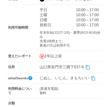
平日
10:00～17:00
土曜
10:00～17:00
ディーラー
日曜
10:00～17:00
祝祭日
10:00～17:00
三菱ディーラーを表示
日産ディーラーを表示
利用可能時間
年末年始(12/27-1/5)・夏季(8/13-8/16)休
トヨタディーラーを表
み

示
充電1時間まで。

業者の方は利用不可。
充電器の出力
使えたレポート
1年以上前
すべて
中速-20kW-以上
急速-44kW-以上
住所
山口県長門市三隅下837-6
車種
じぬし。いじん。きもちいい
what3words
利用料金につい
[普通充電器]

て
無料
分類