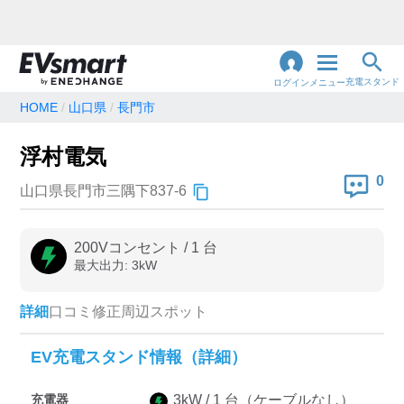
充電スタンド
ログイン
メニュー
HOME
山口県
長門市
閉
じ
地名・観光スポット・住所
浮村電気
で検索
る
0
山口県長門市三隅下837-6
充電器の種類
200Vコンセント
/
1
台
最大出力:
3
kW
急速充電器のみ表示
急速無料のみ表示
高速道路上のみ表示
24時間営業のみ表示
詳細
口コミ
修正
周辺スポット
EV充電スタンド情報（詳細）
認証システム
充電器
3
kW /
1
台
（ケーブルなし）
e-Mobility Power
EV充電エネチェンジ