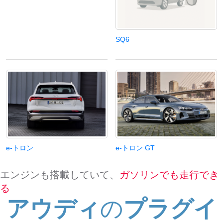
検索する
SQ6
e-トロン
e-トロン GT
エンジンも搭載していて、
ガソリンでも走行でき
る
アウディ
の
プラグイ