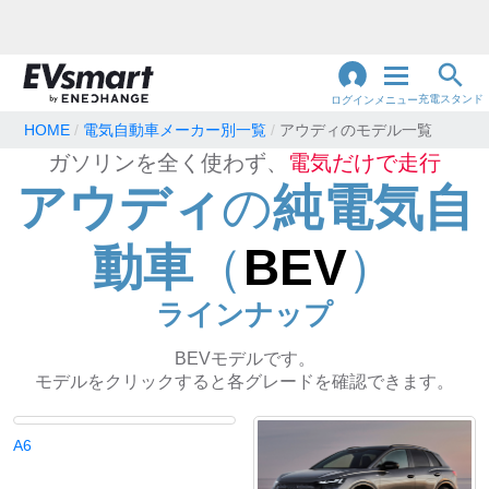
充電スタンド
ログイン
メニュー
HOME
電気自動車メーカー別一覧
アウディのモデル一覧
ガソリンを全く使わず、
電気だけで走行
閉
じ
地名・観光スポット・住所
で検索
アウディ
の
純電気自
る
動車
（
BEV
）
充電器の種類
ラインナップ
急速充電器のみ表示
急速無料のみ表示
BEVモデルです。
高速道路上のみ表示
24時間営業のみ表示
モデルをクリックすると各グレードを確認できます。
A6
認証システム
e-Mobility Power
EV充電エネチェンジ