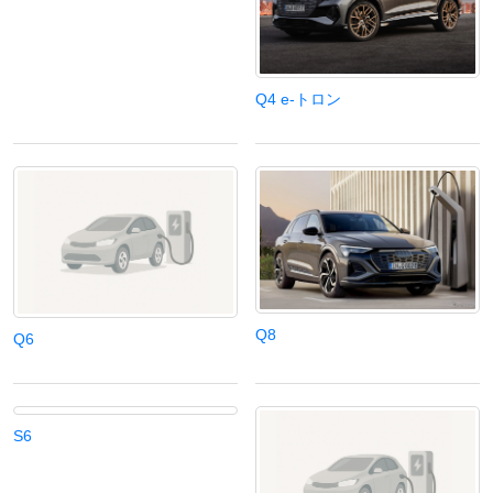
ディーラー
Q4 e-トロン
三菱ディーラーを表示
日産ディーラーを表示
トヨタディーラーを表
示
充電器の出力
すべて
中速-20kW-以上
急速-44kW-以上
Q8
Q6
車種
S6