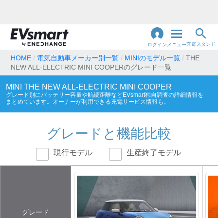
充電スタンド
ログイン
メニュー
HOME
電気自動車メーカー別一覧
MINIのモデル一覧
THE
NEW ALL-ELECTRIC MINI COOPERのグレード一覧
閉
じ
地名・観光スポット・住所
で検索
MINI
THE NEW ALL-ELECTRIC MINI COOPER
る
グレード別にバッテリー容量や航続距離などEVsmart独自調査の詳細情報を
まとめています。オーナーが利用できる充電サービス情報も。
充電器の種類
グレードと機能比較
急速充電器のみ表示
急速無料のみ表示
現行モデル
生産終了モデル
高速道路上のみ表示
24時間営業のみ表示
認証システム
グレード
e-Mobility Power
EV充電エネチェンジ