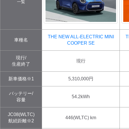
一覧
ディーラー
三菱ディーラーを表示
日産ディーラーを表示
THE NEW ALL-ELECTRIC MINI
T
車種名
トヨタディーラーを表
COOPER
SE
示
現行/
現行
充電器の出力
生産終了
すべて
中速-20kW-以上
急速-44kW-以上
新車価格※1
5,310,000
円
車種
バッテリー/
54.2
kWh
容量
JC08(WLTC)
446(WLTC)
km
航続距離※2