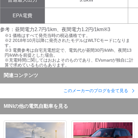
EPA電費
参考：昼間電力2.7円/1km、夜間電力1.2円/1km※3
※1 価格はすべて発売当時の税込価格です。
※2 2018年10月以降に発売されたモデルはWLTCモードになりま
す。
※3 電費参考は自宅充電想定で、電気代が昼間30円/kWh、夜間13
円/kWhを前提とした場合。
※充電時間に関してはおおよそのものであり、EVsmartが独自に計
算で求めているものもあります。
関連コンテンツ
このメーカーのブログを全て見る
MINI
の他の電気自動車を見る