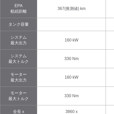
検索する
EPA
367(推測値)
km
航続距離
タンク容量
システム
160 kW
最大出力
システム
330 Nm
最大トルク
モーター
160 kW
最大出力
モーター
330 Nm
最大トルク
全長 x
3860
x