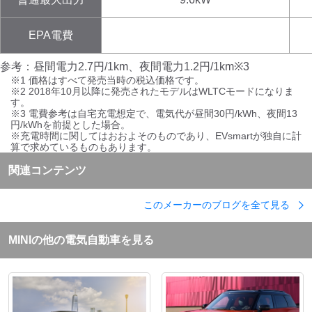
EPA電費
参考：昼間電力2.7円/1km、夜間電力1.2円/1km※3
※1 価格はすべて発売当時の税込価格です。
※2 2018年10月以降に発売されたモデルはWLTCモードになりま
す。
※3 電費参考は自宅充電想定で、電気代が昼間30円/kWh、夜間13
円/kWhを前提とした場合。
※充電時間に関してはおおよそのものであり、EVsmartが独自に計
算で求めているものもあります。
関連コンテンツ
このメーカーのブログを全て見る
MINI
の他の電気自動車を見る