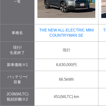
一覧
ディーラー
三菱ディーラーを表示
日産ディーラーを表示
THE NEW ALL-ELECTRIC MINI
T
車種名
トヨタディーラーを表
COUNTRYMAN
SE
示
現行/
現行
充電器の出力
生産終了
すべて
中速-20kW-以上
急速-44kW-以上
新車価格※1
6,630,000
円
車種
バッテリー/
66.5
kWh
容量
JC08(WLTC)
451(WLTC)
km
航続距離※2