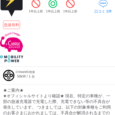
口コミ
2
件
1年以上前
1年以上前
1年以上前
ディーラー
急速有料
三菱ディーラーを表示
日産ディーラーを表示
トヨタディーラーを表
示
充電器の出力
すべて
中速-20kW-以上
急速-44kW-以上
CHAdeMO急速
50
kW /
1
台
車種
★ご案内★
★オフィシャルサイトより確認★ 現在、特定の車種が、一
部の急速充電器で充電した際、充電できない等の不具合が
発生しています。 つきましては、以下の対象車種をご利用
のお客さまにおかれましては、不具合が解消されるまでの