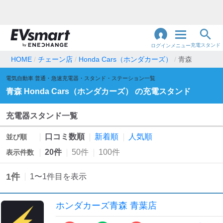
充電スタンド
ログイン
メニュー
HOME
チェーン店
Honda Cars（ホンダカーズ）
青森
閉
電気自動車 普通・急速充電器・スタンド・ステーション一覧
じ
地名・観光スポット・住所
で検索
青森
Honda Cars（ホンダカーズ）
の充電スタンド
る
充電器スタンド一覧
充電器の種類
口コミ数順
新着順
人気順
並び順
急速充電器のみ表示
急速無料のみ表示
20件
50件
100件
表示件数
高速道路上のみ表示
24時間営業のみ表示
1
件
1
〜
1
件目を表示
認証システム
ホンダカーズ青森 青葉店
e-Mobility Power
EV充電エネチェンジ