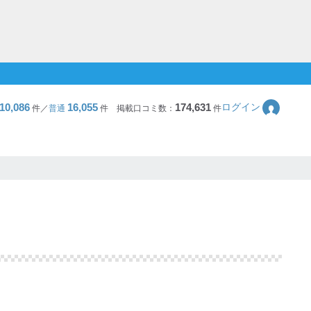
10,086
16,055
174,631
ログイン
件／
普通
件
掲載口コミ数：
件