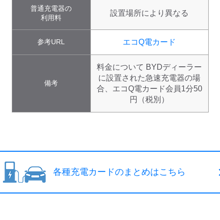
普通充電器の
設置場所により異なる
利用料
参考URL
エコQ電カード
料金について
BYDディーラー
に設置された急速充電器の場
備考
合、エコQ電カード会員1分50
円（税別）
各種充電カードのまとめはこちら