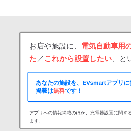
お店や施設に、
電気自動車用
た
／
これから設置したい
、と
あなたの施設を、EVsmartアプリ
掲載は
無料
です！
アプリへの情報掲載のほか、充電器設置に関す
ます。