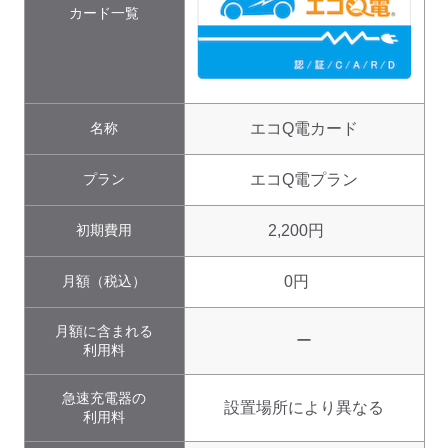
カード一覧
名称
エコQ電カード
プラン
エコQ電プラン
初期費用
2,200円
月額（税込）
0円
月額に含まれる
ー
利用料
急速充電器の
設置場所により異なる
利用料