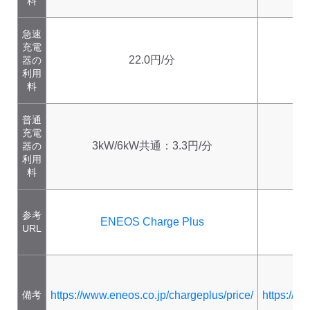
料
急速
充電
22.0円/分
器の
利用
料
普通
充電
3kW/6kW共通：3.3円/分
器の
利用
料
参考
ENEOS Charge Plus
URL
備考
https://www.eneos.co.jp/chargeplus/price/
https://w