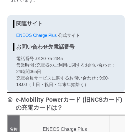
れています。
ディーラー
関連サイト
三菱ディーラーを表示
日産ディーラーを表示
ENEOS Charge Plus
公式サイト
トヨタディーラーを表
お問い合わせ先電話番号
示
電話番号 :0120-75-2345
充電器の出力
営業時間 :充電器のご利用に関するお問い合わせ :
24時間365日
すべて
中速-20kW-以上
急速-44kW-以上
充電会員サービスに関するお問い合わせ : 9:00-
18:00（土日・祝日・年末年始除く）
車種
e-Mobility Powerカード (旧NCSカード)
の充電カードは？
名称
ENEOS Charge Plus