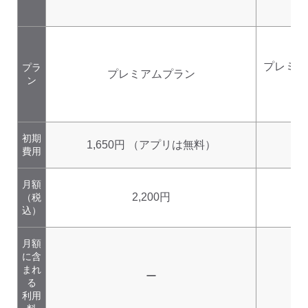
検索する
プレミア
プラ
プレミアムプラン
ン
初期
1,650円 （アプリは無料）
1
費用
月額
2,200円
（税
込）
月額
に含
まれ
ー
る
利用