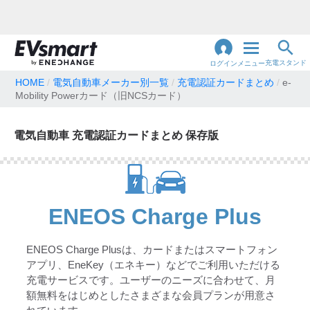
充電スタンド
ログイン
メニュー
HOME
電気自動車メーカー別一覧
充電認証カードまとめ
e-
Mobility Powerカード（旧NCSカード）
閉
じ
地名・観光スポット・住所
で検索
る
電気自動車 充電認証カードまとめ 保存版
充電器の種類
急速充電器のみ表示
ENEOS Charge Plus
急速無料のみ表示
高速道路上のみ表示
24時間営業のみ表示
ENEOS Charge Plusは、カードまたはスマートフォン
アプリ、EneKey（エネキー）などでご利用いただける
充電サービスです。ユーザーのニーズに合わせて、月
認証システム
額無料をはじめとしたさまざまな会員プランが用意さ
e-Mobility Power
EV充電エネチェンジ