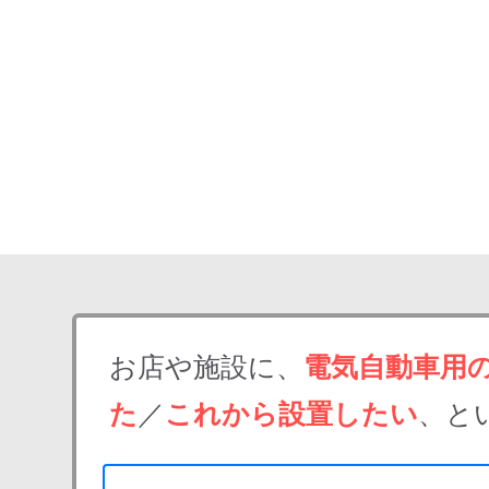
お店や施設に、
電気自動車用
た
／
これから設置したい
、と