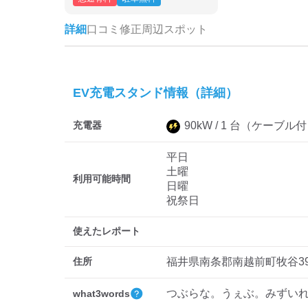
詳細
口コミ
修正
周辺スポット
EV充電スタンド情報（詳細）
充電器
90
kW /
1
台
（ケーブル付
平日
土曜
利用可能時間
日曜
祝祭日
使えたレポート
住所
福井県南条郡南越前町牧谷39-
つぶらな。うぇぶ。みずい
what3words