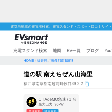
電気自動車の充電器検索、充電スタンド・スポット口コミサイト
You
充電スタンド検索
地図
EV一覧
ブログ
HOME
福井県
南条郡南越前町
道の駅 南えちぜん山海里
福井県南条郡南越前町牧谷39-2-2
CHAdeMO急速
/
1
台
最大出力:
90
kW
急速有料
駐車無料