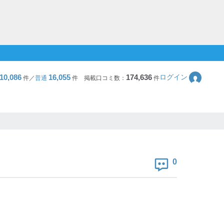
10,086
16,055
174,636
ログイン
件／
普通
件
掲載口コミ数：
件
0