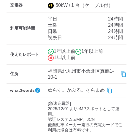
充電器
50
kW /
1
台
（ケーブル付）
平日
24時間
ディーラー
土曜
24時間
利用可能時間
日曜
24時間
三菱ディーラーを表示
日産ディーラーを表示
祝祭日
24時間
トヨタディーラーを表
示
1年以上前
1年以上前
使えたレポート
1年以上前
充電器の出力
福岡県北九州市小倉北区真鶴1-
住所
すべて
中速-20kW-以上
急速-44kW-以上
10-1
ぬらす。かぶる。そらまめ
what3words
車種
[急速充電器]

2025/12/01よりeMPスポットとして運
用。

認証システム:eMP、JCN

他自動車メーカー発行の充電カードでご
利用の場合は有料です。
