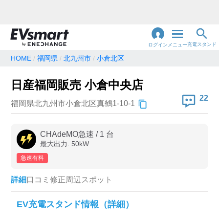
充電スタンド
ログイン
メニュー
HOME
福岡県
北九州市
小倉北区
閉
じ
地名・観光スポット・住所
日産福岡販売 小倉中央店
で検索
る
22
福岡県北九州市小倉北区真鶴1-10-1
充電器の種類
CHAdeMO急速
/
1
台
最大出力:
50
kW
急速充電器のみ表示
急速無料のみ表示
急速有料
高速道路上のみ表示
24時間営業のみ表示
詳細
口コミ
修正
周辺スポット
認証システム
EV充電スタンド情報（詳細）
e-Mobility Power
EV充電エネチェンジ