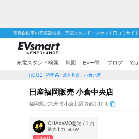
電気自動車の充電器検索、充電スタンド・スポット口コミサイト
You
充電スタンド検索
地図
EV一覧
ブログ
HOME
福岡県
北九州市
小倉北区
日産福岡販売 小倉中央店
福岡県北九州市小倉北区真鶴1-10-1
CHAdeMO急速
/
1
台
最大出力:
50
kW
急速有料