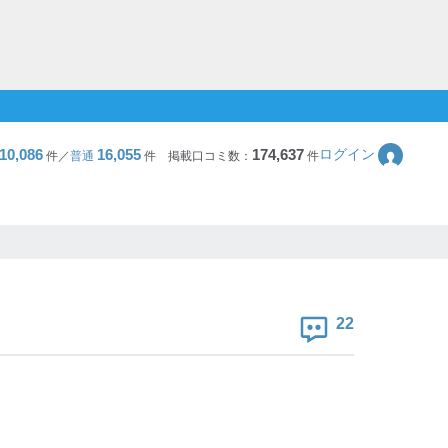
10,086
16,055
174,637
ログイン
件／
普通
件
掲載口コミ数：
件
22