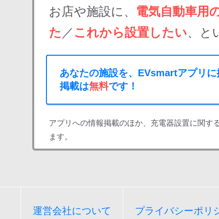
お店や施設に、
電気自動車用
た
／
これから設置したい
、と
あなたの施設を、EVsmartアプリ
掲載は
無料
です！
アプリへの情報掲載のほか、充電器設置に関す
ます。
運営会社について
プライバシーポリ