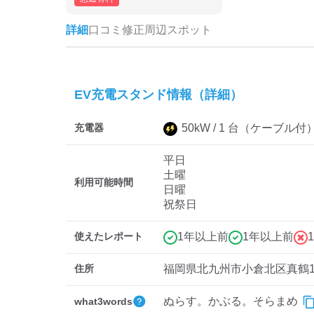
詳細
口コミ
修正
周辺スポット
EV充電スタンド情報（詳細）
充電器
50
kW /
1
台
（ケーブル付
平日
土曜
利用可能時間
日曜
祝祭日
使えたレポート
1年以上前
1年以上前
住所
福岡県北九州市小倉北区真鶴1-1
ぬらす。かぶる。そらまめ
what3words