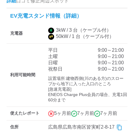
詳細
口コミ
修正
周辺スポット
EV充電スタンド情報（詳細）
ディーラー
3
kW /
3
台
（ケーブル付）
三菱ディーラーを表示
日産ディーラーを表示
充電器
50
kW /
1
台
（ケーブル付）
トヨタディーラーを表
示
平日
9:00～21:00
土曜
9:00～21:00
日曜
9:00～21:00
充電器の出力
祝祭日
9:00～21:00
利用可能時間
すべて
中速-20kW-以上
急速-44kW-以上
設置場所:建物西側(川のある方)のスロー
プから地下に入った入口のところ

[急速充電器]

ENEOS Charge Plus会員の場合、充電1回
車種
使えたレポート
5ヶ月前
7ヶ月前
7ヶ月前
住所
広島県広島市南区皆実町2-8-17