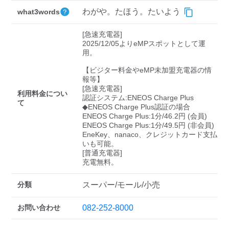
検索する
わがや。たほう。たいよう
what3words
[急速充電器]

2025/12/05よりeMPスポットとして運
用。

【ビジター料金やeMP未加盟充電器の情
報等】

[急速充電器]

利用料金につい
認証システム:ENEOS Charge Plus

て
◆ENEOS Charge Plus認証の場合

ENEOS Charge Plus:1分/46.2円 (会員)

ENEOS Charge Plus:1分/49.5円 (非会員)

EneKey、nanaco、クレジットカード支払
いも可能。

[普通充電器]

充電無料。
分類
スーパー/モール/小売
お問い合わせ
082-252-8000