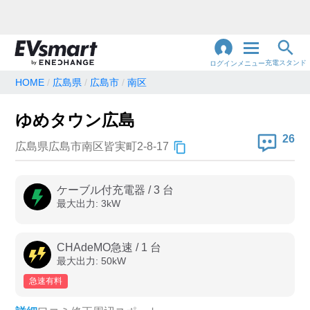
充電スタンド
ログイン
メニュー
HOME
広島県
広島市
南区
閉
じ
地名・観光スポット・住所
ゆめタウン広島
で検索
る
26
広島県広島市南区皆実町2-8-17
充電器の種類
ケーブル付充電器
/
3
台
最大出力:
3
kW
急速充電器のみ表示
急速無料のみ表示
高速道路上のみ表示
24時間営業のみ表示
CHAdeMO急速
/
1
台
最大出力:
50
kW
急速有料
認証システム
e-Mobility Power
EV充電エネチェンジ