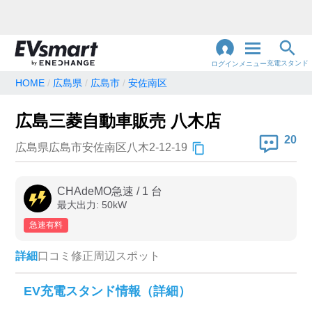
充電スタンド
ログイン
メニュー
HOME
広島県
広島市
安佐南区
閉
じ
地名・観光スポット・住所
広島三菱自動車販売 八木店
で検索
る
20
広島県広島市安佐南区八木2-12-19
充電器の種類
CHAdeMO急速
/
1
台
最大出力:
50
kW
急速充電器のみ表示
急速無料のみ表示
急速有料
高速道路上のみ表示
24時間営業のみ表示
詳細
口コミ
修正
周辺スポット
認証システム
EV充電スタンド情報（詳細）
e-Mobility Power
EV充電エネチェンジ