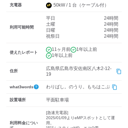
充電器
50
kW /
1
台
（ケーブル付）
平日
24時間
ディーラー
土曜
24時間
利用可能時間
日曜
24時間
三菱ディーラーを表示
日産ディーラーを表示
祝祭日
24時間
トヨタディーラーを表
示
11ヶ月前
1年以上前
使えたレポート
1年以上前
充電器の出力
広島県広島市安佐南区八木2-12-
住所
すべて
中速-20kW-以上
急速-44kW-以上
19
わりばし。のうり。もちはこぶ
what3words
車種
設置場所
平面駐車場
[急速充電器]

2025/01/09よりeMPスポットとして運
利用料金につい
用。
