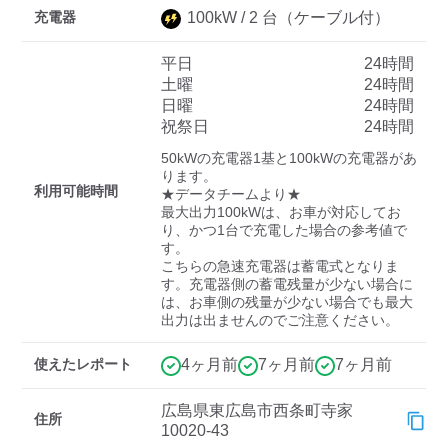
充電器
100
kW /
2
台
（ケーブル付）
平日
24時間
ディーラー
土曜
24時間
日曜
24時間
三菱ディーラーを表示
日産ディーラーを表示
祝祭日
24時間
トヨタディーラーを表
50kWの充電器1基と100kWの充電器があ
示
ります。

利用可能時間
★データチームより★

最大出力100kWは、お車が対応してお
充電器の出力
り、かつ1台で充電した場合の参考値で
す。

すべて
中速-20kW-以上
急速-44kW-以上
こちらの急速充電器は蓄電式となりま
す。充電器側の蓄電残量が少ない場合に
は、お車側の残量が少ない場合でも最大
車種
出力は出ませんのでご注意ください。
使えたレポート
4ヶ月前
7ヶ月前
7ヶ月前
広島県東広島市西条町寺家
住所
10020-43