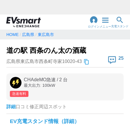
充電スタンド
ログイン
メニュー
HOME
広島県
東広島市
閉
じ
地名・観光スポット・住所
道の駅 西条のん太の酒蔵
で検索
る
25
広島県東広島市西条町寺家10020-43
充電器の種類
CHAdeMO急速
/
2
台
最大出力:
100
kW
急速充電器のみ表示
急速無料のみ表示
急速有料
高速道路上のみ表示
24時間営業のみ表示
詳細
口コミ
修正
周辺スポット
認証システム
EV充電スタンド情報（詳細）
e-Mobility Power
EV充電エネチェンジ