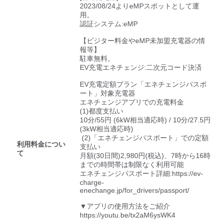
検索する
2023/08/24よりeMPスポットとして運
用。

認証システム:eMP

【ビジター料金やeMP未加盟充電器の情
報等】

駐車無料。

EV充電エネチェンジ:二次元コード決済

EV充電定額プラン「エネチェンジパスポ
ート」対象充電器

エネチェンジアプリでの充電料金

(1)都度支払い

10分/55円 (6kW相当適応時) / 10分/27.5円 
(3kW相当適応時)

 (2)「エネチェンジパスポート」での定額
利用料金につい
支払い

て
月額(30日間)2,980円(税込)、7時から16時
までの時間帯は制限なく利用可能

エネチェンジパスポート詳細:https://ev-
charge-
enechange.jp/for_drivers/passport/

▼アプリの使用方法をご紹介

https://youtu.be/tx2aM6ysWK4
