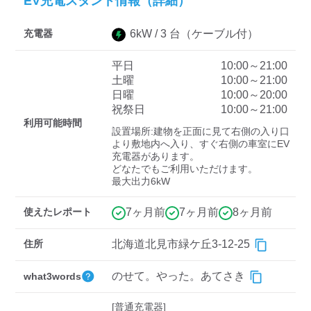
EV充電スタンド情報（詳細）
充電器
6
kW /
3
台
（ケーブル付）
ディーラー
平日
10:00～21:00
三菱ディーラーを表示
日産ディーラーを表示
土曜
10:00～21:00
日曜
10:00～20:00
トヨタディーラーを表
祝祭日
10:00～21:00
示
利用可能時間
設置場所:建物を正面に見て右側の入り口
より敷地内へ入り、すぐ右側の車室にEV
充電器の出力
充電器があります。

どなたでもご利用いただけます。

すべて
中速-20kW-以上
急速-44kW-以上
最大出力6kW
使えたレポート
7ヶ月前
7ヶ月前
8ヶ月前
車種
住所
北海道北見市緑ケ丘3-12-25
のせて。やった。あてさき
what3words
[普通充電器]
