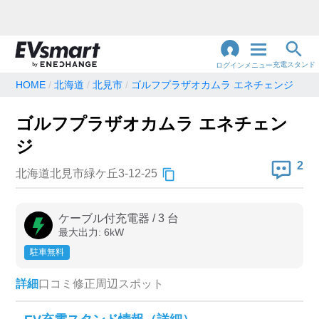
充電スタンド
ログイン
メニュー
HOME
北海道
北見市
ゴルフプラザオカムラ エネチェンジ
閉
じ
地名・観光スポット・住所
ゴルフプラザオカムラ エネチェン
で検索
る
ジ
2
北海道北見市緑ケ丘3-12-25
充電器の種類
急速充電器のみ表示
急速無料のみ表示
ケーブル付充電器
/
3
台
最大出力:
6
kW
高速道路上のみ表示
24時間営業のみ表示
駐車無料
詳細
口コミ
修正
周辺スポット
認証システム
e-Mobility Power
EV充電エネチェンジ