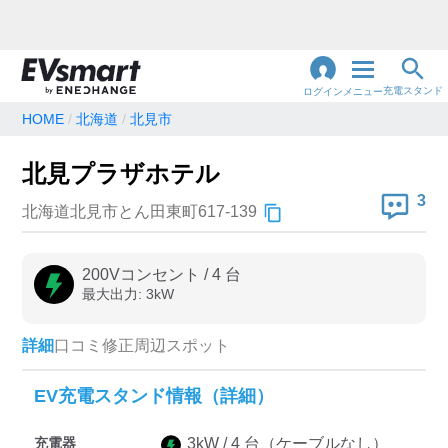
充電スタンド
ログイン
メニュー
HOME
北海道
北見市
閉
じ
地名・観光スポット・住所
北見プラザホテル
で検索
る
3
北海道北見市とん田東町617-139
充電器の種類
200Vコンセント
/
4
台
最大出力:
3
kW
急速充電器のみ表示
急速無料のみ表示
高速道路上のみ表示
24時間営業のみ表示
詳細
口コミ
修正
周辺スポット
EV充電スタンド情報（詳細）
認証システム
充電器
3
kW /
4
台
（ケーブルなし）
e-Mobility Power
EV充電エネチェンジ