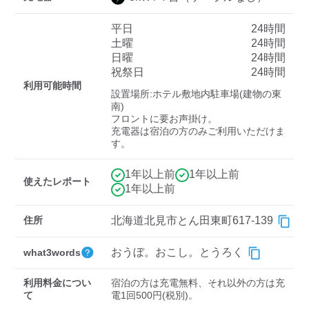
平日
24時間
土曜
24時間
ディーラー
日曜
24時間
祝祭日
24時間
三菱ディーラーを表示
日産ディーラーを表示
利用可能時間
設置場所:ホテル敷地内駐車場(建物の東
トヨタディーラーを表
南)

示
フロントに要お声掛け。

充電器は宿泊の方のみご利用いただけま
す。
充電器の出力
1年以上前
1年以上前
すべて
中速-20kW-以上
急速-44kW-以上
使えたレポート
1年以上前
車種
住所
北海道北見市とん田東町617-139
おうぼ。おこし。とうろく
what3words
利用料金につい
宿泊の方は充電無料、それ以外の方は充
て
電1回500円(税別)。