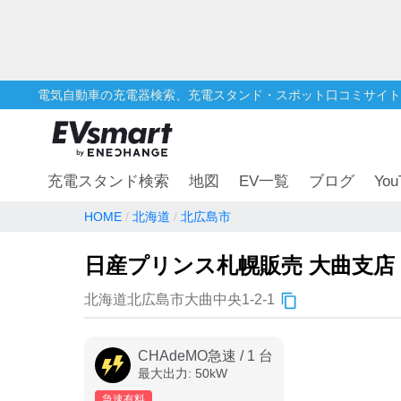
電気自動車の充電器検索、充電スタンド・スポット口コミサイト
You
充電スタンド検索
地図
EV一覧
ブログ
HOME
北海道
北広島市
日産プリンス札幌販売 大曲支店
北海道北広島市大曲中央1-2-1
CHAdeMO急速
/
1
台
最大出力:
50
kW
急速有料