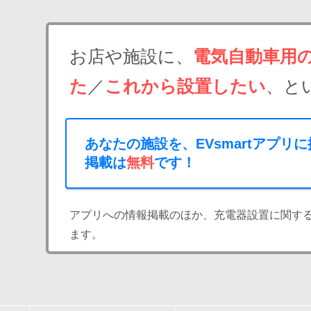
お店や施設に、
電気自動車用
た
／
これから設置したい
、と
あなたの施設を、EVsmartアプリ
掲載は
無料
です！
アプリへの情報掲載のほか、充電器設置に関す
ます。