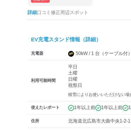
詳細
口コミ
修正
周辺スポット
EV充電スタンド情報（詳細）
充電器
50
kW /
1
台
（ケーブル付
平日
土曜
日曜
利用可能時間
祝祭日
積雪によりお使いいただけない場
使えたレポート
1年以上前
1年以上前
住所
北海道北広島市大曲中央1-2-1