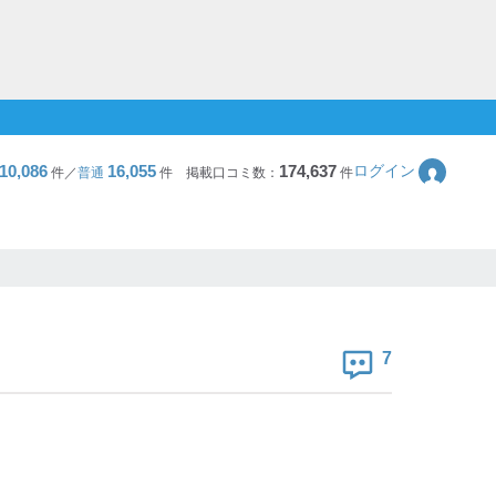
10,086
16,055
174,637
ログイン
件／
普通
件
掲載口コミ数：
件
7