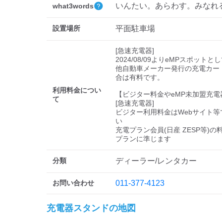
いんたい。あらわす。みなれ
what3words
設置場所
平面駐車場
[急速充電器]

2024/08/09よりeMPスポットと
他自動車メーカー発行の充電カー
合は有料です。

利用料金につい
【ビジター料金やeMP未加盟充電
て
[急速充電器]

ビジター利用料金はWebサイト等
い 

充電プラン会員(日産 ZESP等)
プランに準じます
分類
ディーラー/レンタカー
お問い合わせ
011-377-4123
充電器スタンドの地図