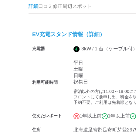
詳細
口コミ
修正
周辺スポット
EV充電スタンド情報（詳細）
充電器
3
kW /
1
台
（ケーブル付
平日
土曜
日曜
祝祭日
利用可能時間
宿泊以外の方は11:00～18:00
フロントにて要申し出、料金を現
予約不要。ご利用は先着順とな
使えたレポート
1年以上前
1年以上前
住所
北海道足寄郡足寄町芽登297