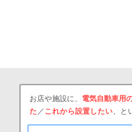
お店や施設に、
電気自動車用
た
／
これから設置したい
、と