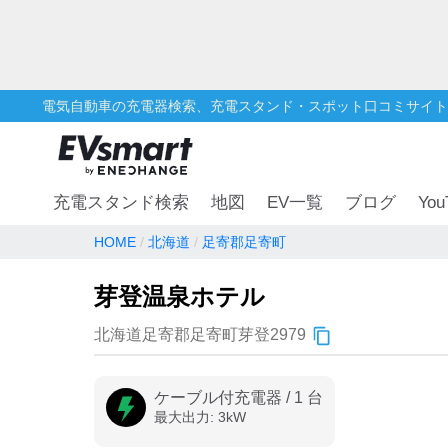
電気自動車の充電器検索、充電スタンド・スポット口コミサイト
You
充電スタンド検索
地図
EV一覧
ブログ
HOME
北海道
足寄郡足寄町
芽登温泉ホテル
北海道足寄郡足寄町芽登2979
ケーブル付充電器
/
1
台
最大出力:
3
kW