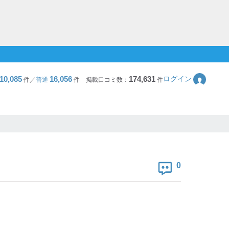
10,085
16,056
174,631
ログイン
件／
普通
件
掲載口コミ数：
件
0