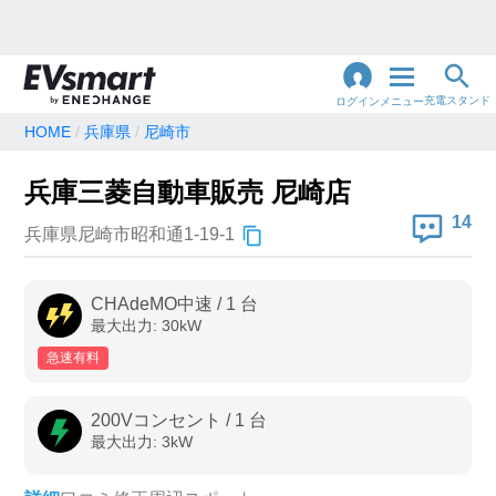
充電スタンド
ログイン
メニュー
HOME
兵庫県
尼崎市
閉
じ
地名・観光スポット・住所
兵庫三菱自動車販売 尼崎店
で検索
る
14
兵庫県尼崎市昭和通1-19-1
充電器の種類
CHAdeMO中速
/
1
台
最大出力:
30
kW
急速充電器のみ表示
急速無料のみ表示
急速有料
高速道路上のみ表示
24時間営業のみ表示
200Vコンセント
/
1
台
最大出力:
3
kW
認証システム
e-Mobility Power
EV充電エネチェンジ