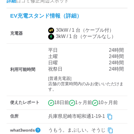
詳細
口コミ
修正
周辺スポット
EV充電スタンド情報（詳細）
ディーラー
30
kW /
1
台
（ケーブル付）
三菱ディーラーを表示
日産ディーラーを表示
充電器
3
kW /
1
台
（ケーブルなし）
トヨタディーラーを表
示
平日
24時間
土曜
24時間
日曜
24時間
充電器の出力
祝祭日
24時間
利用可能時間
すべて
中速-20kW-以上
急速-44kW-以上
[普通充電器]

店舗の営業時間内のみお使いいただけま
す。
車種
使えたレポート
18日前
1ヶ月前
10ヶ月前
住所
兵庫県尼崎市昭和通1-19-1
うもう。まぶしい。そうじ
what3words