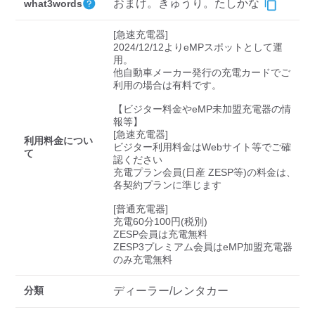
検索する
おまけ。きゅうり。たしかな
what3words
[急速充電器]

2024/12/12よりeMPスポットとして運
用。

他自動車メーカー発行の充電カードでご
利用の場合は有料です。

【ビジター料金やeMP未加盟充電器の情
報等】

[急速充電器]

利用料金につい
ビジター利用料金はWebサイト等でご確
て
認ください 

充電プラン会員(日産 ZESP等)の料金は、
各契約プランに準じます

[普通充電器]

充電60分100円(税別)

ZESP会員は充電無料

ZESP3プレミアム会員はeMP加盟充電器
のみ充電無料
分類
ディーラー/レンタカー