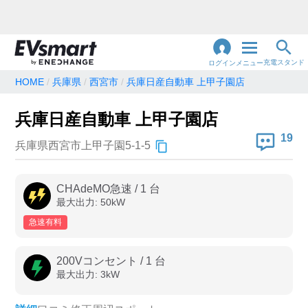
充電スタンド
ログイン
メニュー
HOME
兵庫県
西宮市
兵庫日産自動車 上甲子園店
閉
じ
地名・観光スポット・住所
兵庫日産自動車 上甲子園店
で検索
る
19
兵庫県西宮市上甲子園5-1-5
充電器の種類
CHAdeMO急速
/
1
台
最大出力:
50
kW
急速充電器のみ表示
急速無料のみ表示
急速有料
高速道路上のみ表示
24時間営業のみ表示
200Vコンセント
/
1
台
最大出力:
3
kW
認証システム
e-Mobility Power
EV充電エネチェンジ