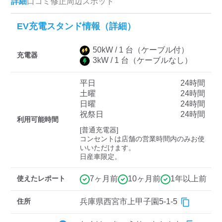
詳細
口コミ
修正
周辺スポット
EV充電スタンド情報（詳細）
ディーラー
50
kW /
1
台
（ケーブル付）
三菱ディーラーを表示
日産ディーラーを表示
充電器
3
kW /
1
台
（ケーブルなし）
トヨタディーラーを表
示
平日
24時間
土曜
24時間
日曜
24時間
充電器の出力
祝祭日
24時間
利用可能時間
すべて
中速-20kW-以上
急速-44kW-以上
[普通充電器]

コンセントは店舗の営業時間内のみお使
いいただけます。

日産車限定。
車種
使えたレポート
7ヶ月前
10ヶ月前
1年以上前
住所
兵庫県西宮市上甲子園5-1-5