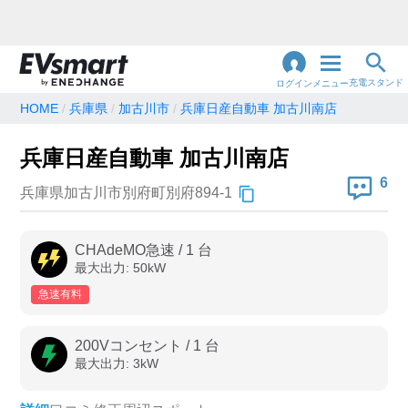
充電スタンド
ログイン
メニュー
HOME
兵庫県
加古川市
兵庫日産自動車 加古川南店
閉
じ
地名・観光スポット・住所
兵庫日産自動車 加古川南店
で検索
る
6
兵庫県加古川市別府町別府894-1
充電器の種類
CHAdeMO急速
/
1
台
最大出力:
50
kW
急速充電器のみ表示
急速無料のみ表示
急速有料
高速道路上のみ表示
24時間営業のみ表示
200Vコンセント
/
1
台
最大出力:
3
kW
認証システム
e-Mobility Power
EV充電エネチェンジ