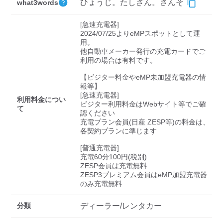
検索する
ひょうじ。たしざん。さんそ
what3words
[急速充電器]

2024/07/25よりeMPスポットとして運
用。

他自動車メーカー発行の充電カードでご
利用の場合は有料です。

【ビジター料金やeMP未加盟充電器の情
報等】

[急速充電器]

利用料金につい
ビジター利用料金はWebサイト等でご確
て
認ください 

充電プラン会員(日産 ZESP等)の料金は、
各契約プランに準じます

[普通充電器]

充電60分100円(税別)

ZESP会員は充電無料

ZESP3プレミアム会員はeMP加盟充電器
のみ充電無料
分類
ディーラー/レンタカー