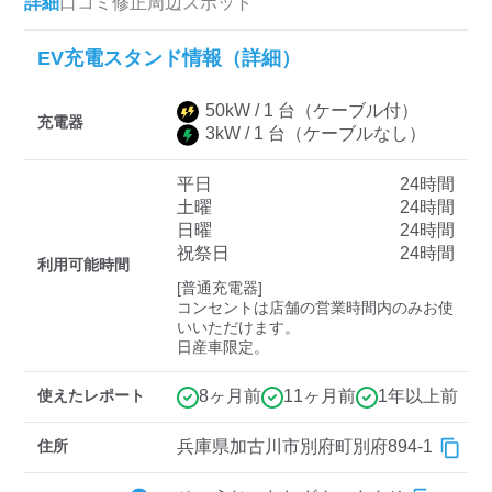
詳細
口コミ
修正
周辺スポット
EV充電スタンド情報（詳細）
ディーラー
50
kW /
1
台
（ケーブル付）
三菱ディーラーを表示
日産ディーラーを表示
充電器
3
kW /
1
台
（ケーブルなし）
トヨタディーラーを表
示
平日
24時間
土曜
24時間
日曜
24時間
充電器の出力
祝祭日
24時間
利用可能時間
すべて
中速-20kW-以上
急速-44kW-以上
[普通充電器]

コンセントは店舗の営業時間内のみお使
いいただけます。

日産車限定。
車種
使えたレポート
8ヶ月前
11ヶ月前
1年以上前
住所
兵庫県加古川市別府町別府894-1