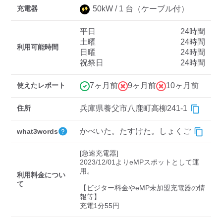
充電器
50
kW /
1
台
（ケーブル付）
平日
24時間
ディーラー
土曜
24時間
利用可能時間
日曜
24時間
三菱ディーラーを表示
日産ディーラーを表示
祝祭日
24時間
トヨタディーラーを表
示
使えたレポート
7ヶ月前
9ヶ月前
10ヶ月前
充電器の出力
住所
兵庫県養父市八鹿町高柳241-1
すべて
中速-20kW-以上
急速-44kW-以上
かべいた。たすけた。しょくご
what3words
[急速充電器]

車種
2023/12/01よりeMPスポットとして運
用。

利用料金につい
て
【ビジター料金やeMP未加盟充電器の情
報等】

充電1分55円