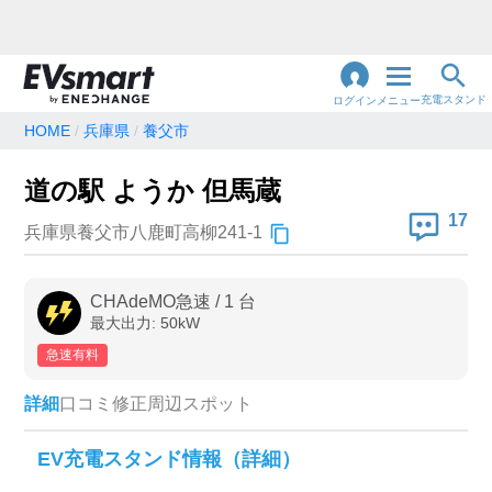
充電スタンド
ログイン
メニュー
HOME
兵庫県
養父市
閉
じ
地名・観光スポット・住所
道の駅 ようか 但馬蔵
で検索
る
17
兵庫県養父市八鹿町高柳241-1
充電器の種類
CHAdeMO急速
/
1
台
最大出力:
50
kW
急速充電器のみ表示
急速無料のみ表示
急速有料
高速道路上のみ表示
24時間営業のみ表示
詳細
口コミ
修正
周辺スポット
認証システム
EV充電スタンド情報（詳細）
e-Mobility Power
EV充電エネチェンジ