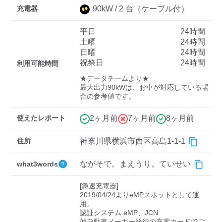
充電器
90
kW /
2
台
（ケーブル付）
平日
24時間
ディーラー
土曜
24時間
日曜
24時間
三菱ディーラーを表示
日産ディーラーを表示
祝祭日
24時間
利用可能時間
トヨタディーラーを表
★データチームより★

示
最大出力90kWは、お車が対応している場
合の参考値です。
充電器の出力
使えたレポート
2ヶ月前
7ヶ月前
8ヶ月前
すべて
中速-20kW-以上
急速-44kW-以上
住所
神奈川県横浜市西区高島1-1-1
車種
ながそで。まえうり。ていせい
what3words
[急速充電器]

2019/04/24よりeMPスポットとして運
用。

認証システム:eMP、JCN

他自動車メーカー発行の充電カードでご