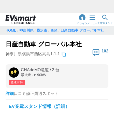
充電スタンド
ログイン
メニュー
HOME
神奈川県
横浜市
西区
日産自動車 グローバル本社
閉
じ
地名・観光スポット・住所
日産自動車 グローバル本社
で検索
る
102
神奈川県横浜市西区高島1-1-1
充電器の種類
CHAdeMO急速
/
2
台
最大出力:
90
kW
急速充電器のみ表示
急速無料のみ表示
急速有料
高速道路上のみ表示
24時間営業のみ表示
詳細
口コミ
修正
周辺スポット
認証システム
EV充電スタンド情報（詳細）
e-Mobility Power
EV充電エネチェンジ