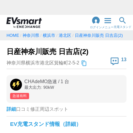
充電スタンド
ログイン
メニュー
HOME
神奈川県
横浜市
港北区
日産神奈川販売 日吉店(2)
閉
じ
地名・観光スポット・住所
日産神奈川販売 日吉店(2)
で検索
る
13
神奈川県横浜市港北区箕輪町2-5-2
充電器の種類
CHAdeMO急速
/
1
台
最大出力:
90
kW
急速充電器のみ表示
急速無料のみ表示
急速有料
高速道路上のみ表示
24時間営業のみ表示
詳細
口コミ
修正
周辺スポット
認証システム
EV充電スタンド情報（詳細）
e-Mobility Power
EV充電エネチェンジ