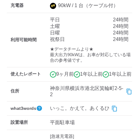
充電器
90
kW /
1
台
（ケーブル付）
平日
24時間
ディーラー
土曜
24時間
日曜
24時間
三菱ディーラーを表示
日産ディーラーを表示
祝祭日
24時間
利用可能時間
トヨタディーラーを表
★データチームより★

示
最大出力90kWは、お車が対応している場
合の参考値です。
充電器の出力
使えたレポート
9ヶ月前
1年以上前
1年以上前
すべて
中速-20kW-以上
急速-44kW-以上
神奈川県横浜市港北区箕輪町2-5-
住所
2
車種
いっこ。かえて。あくるひ
what3words
設置場所
平面駐車場
[急速充電器]
