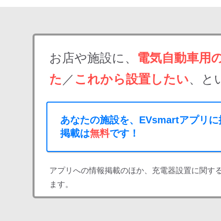
お店や施設に、
電気自動車用
た
／
これから設置したい
、と
あなたの施設を、EVsmartアプリ
掲載は
無料
です！
アプリへの情報掲載のほか、充電器設置に関す
ます。