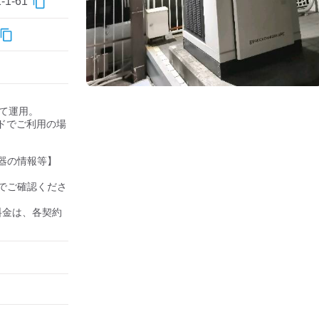
-61
して運用。

ドでご利用の場
器の情報等】

でご確認くださ
の料金は、各契約