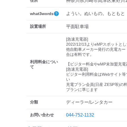
住所
神奈川県川崎市高津区東野川1-1
ようい。ぬいもの。もともと
what3words
設置場所
平面駐車場
[急速充電器]

2022/12/13よりeMPスポットと
他自動車メーカー発行の充電カー
合は有料です。

利用料金につい
【ビジター料金やeMP未加盟充電
て
[急速充電器]

ビジター利用料金はWebサイト等
い 

充電プラン会員(日産 ZESP等)
プランに準じます
分類
ディーラー/レンタカー
お問い合わせ
044-752-1132