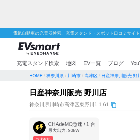
電気自動車の充電器検索、充電スタンド・スポット口コミサイト
You
充電スタンド検索
地図
EV一覧
ブログ
HOME
神奈川県
川崎市
高津区
日産神奈川販売 野
日産神奈川販売 野川店
神奈川県川崎市高津区東野川1-1-61
CHAdeMO急速
/
1
台
最大出力:
90
kW
急速有料