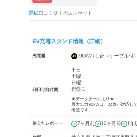
詳細
口コミ
修正
周辺スポット
EV充電スタンド情報（詳細）
充電器
90
kW /
1
台
（ケーブル付
平日
土曜
日曜
祝祭日
利用可能時間
★データチームより★

最大出力90kWは、お車が対応し
考値です。
使えたレポート
7ヶ月前
10ヶ月前
1年