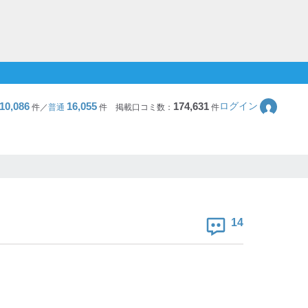
10,086
16,055
174,631
ログイン
件／
普通
件
掲載口コミ数：
件
14