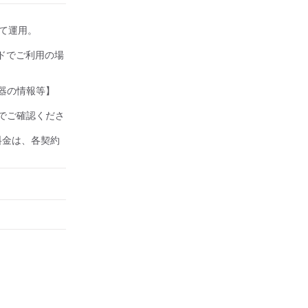
して運用。

ドでご利用の場
器の情報等】

でご確認くださ
の料金は、各契約