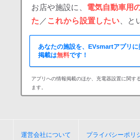
お店や施設に、
電気自動車用
た
／
これから設置したい
、と
あなたの施設を、EVsmartアプリ
掲載は
無料
です！
アプリへの情報掲載のほか、充電器設置に関す
ます。
運営会社について
プライバシーポリ