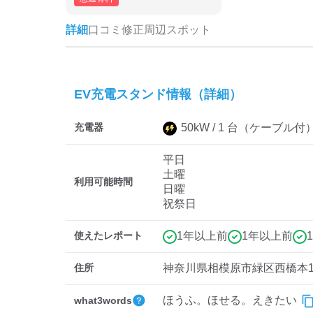
詳細
口コミ
修正
周辺スポット
EV充電スタンド情報（詳細）
充電器
50
kW /
1
台
（ケーブル付
平日
土曜
利用可能時間
日曜
祝祭日
使えたレポート
1年以上前
1年以上前
住所
神奈川県相模原市緑区西橋本1-
ほうふ。ほせる。えきたい
what3words