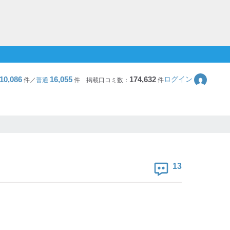
10,086
16,055
174,632
ログイン
件／
普通
件
掲載口コミ数：
件
13