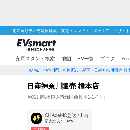
電気自動車の充電器検索、充電スタンド・スポット口コミサイト
You
充電スタンド検索
地図
EV一覧
ブログ
HOME
神奈川県
相模原市
緑区
日産神奈川販売 橋
日産神奈川販売 橋本店
神奈川県相模原市緑区西橋本1-1-7
CHAdeMO急速
/
1
台
最大出力:
50
kW
急速有料