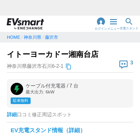
充電スタンド
ログイン
メニュー
HOME
神奈川県
藤沢市
閉
じ
地名・観光スポット・住所
イトーヨーカドー湘南台店
で検索
る
3
神奈川県藤沢市石川6-2-1
充電器の種類
ケーブル付充電器
/
7
台
最大出力:
6
kW
急速充電器のみ表示
急速無料のみ表示
駐車無料
高速道路上のみ表示
24時間営業のみ表示
詳細
口コミ
修正
周辺スポット
認証システム
EV充電スタンド情報（詳細）
e-Mobility Power
EV充電エネチェンジ