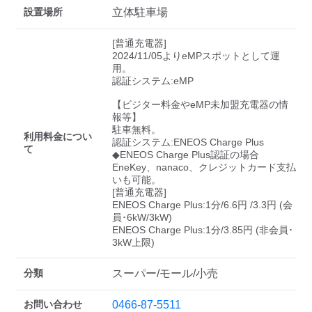
検索する
設置場所
立体駐車場
[普通充電器]

2024/11/05よりeMPスポットとして運
用。

認証システム:eMP

【ビジター料金やeMP未加盟充電器の情
報等】

駐車無料。

利用料金につい
認証システム:ENEOS Charge Plus

て
◆ENEOS Charge Plus認証の場合

EneKey、nanaco、クレジットカード支払
いも可能。

[普通充電器]

ENEOS Charge Plus:1分/6.6円 /3.3円 (会
員･6kW/3kW)

ENEOS Charge Plus:1分/3.85円 (非会員･
分類
スーパー/モール/小売
お問い合わせ
0466-87-5511