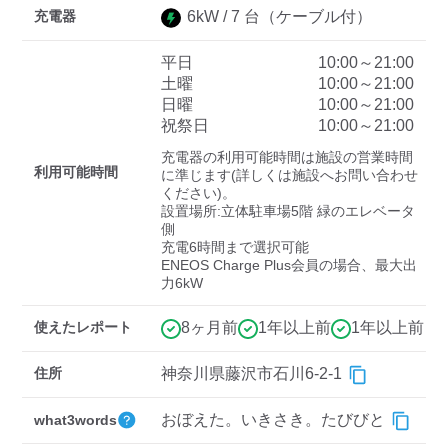
充電器
6
kW /
7
台
（ケーブル付）
平日
10:00～21:00
ディーラー
土曜
10:00～21:00
日曜
10:00～21:00
三菱ディーラーを表示
日産ディーラーを表示
祝祭日
10:00～21:00
トヨタディーラーを表
充電器の利用可能時間は施設の営業時間
示
利用可能時間
に準じます(詳しくは施設へお問い合わせ
ください)。

設置場所:立体駐車場5階 緑のエレベータ
充電器の出力
側

充電6時間まで選択可能

すべて
中速-20kW-以上
急速-44kW-以上
ENEOS Charge Plus会員の場合、最大出
車種
使えたレポート
8ヶ月前
1年以上前
1年以上前
住所
神奈川県藤沢市石川6-2-1
おぼえた。いきさき。たびびと
what3words