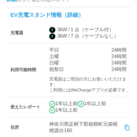
EV充電スタンド情報（詳細）
ディーラー
3
kW /
1
台
（ケーブル付）
充電器
三菱ディーラーを表示
日産ディーラーを表示
3
kW /
7
台
（ケーブルなし）
トヨタディーラーを表
示
平日
24時間
土曜
24時間
日曜
24時間
充電器の出力
祝祭日
24時間
利用可能時間
すべて
中速-20kW-以上
急速-44kW-以上
充電器はご宿泊の方にお使いいただけま
す。

ご利用にはWeChargeアプリが必要です。
車種
1年以上前
1年以上前
使えたレポート
1年以上前
神奈川県足柄下郡箱根町元箱根
住所
桃源台160