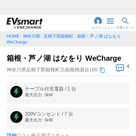
充電スタンド
ログイン
メニュー
HOME
神奈川県
足柄下郡箱根町
箱根・芦ノ湖 はなをり
WeCharge
閉
じ
地名・観光スポット・住所
で検索
る
箱根・芦ノ湖 はなをり WeCharge
4
神奈川県足柄下郡箱根町元箱根桃源台160
充電器の種類
ケーブル付充電器
/
1
台
急速充電器のみ表示
急速無料のみ表示
最大出力:
3
kW
高速道路上のみ表示
24時間営業のみ表示
200Vコンセント
/
7
台
最大出力:
3
kW
認証システム
e-Mobility Power
詳細
口コミ
修正
周辺スポット
EV充電エネチェンジ