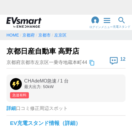
充電スタンド
ログイン
メニュー
HOME
京都府
京都市
左京区
閉
じ
地名・観光スポット・住所
京都日産自動車 高野店
で検索
る
12
京都府京都市左京区一乗寺地蔵本町44
充電器の種類
CHAdeMO急速
/
1
台
最大出力:
50
kW
急速充電器のみ表示
急速無料のみ表示
急速有料
高速道路上のみ表示
24時間営業のみ表示
詳細
口コミ
修正
周辺スポット
認証システム
EV充電スタンド情報（詳細）
e-Mobility Power
EV充電エネチェンジ