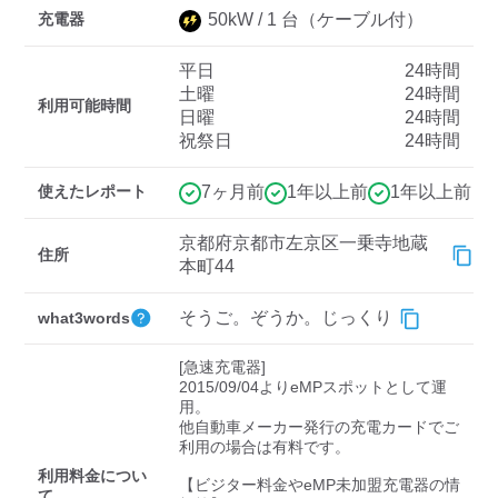
充電器
50
kW /
1
台
（ケーブル付）
平日
24時間
ディーラー
土曜
24時間
利用可能時間
日曜
24時間
三菱ディーラーを表示
日産ディーラーを表示
祝祭日
24時間
トヨタディーラーを表
示
使えたレポート
7ヶ月前
1年以上前
1年以上前
充電器の出力
京都府京都市左京区一乗寺地蔵
住所
本町44
すべて
中速-20kW-以上
急速-44kW-以上
そうご。ぞうか。じっくり
what3words
車種
[急速充電器]

2015/09/04よりeMPスポットとして運
用。

他自動車メーカー発行の充電カードでご
利用の場合は有料です。

利用料金につい
【ビジター料金やeMP未加盟充電器の情
て