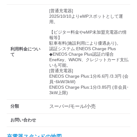
検索する
[普通充電器]

2025/10/10よりeMPスポットとして運
用。

【ビジター料金やeMP未加盟充電器の情
報等】

駐車有料(施設利用により優遇あり)。

認証システム:ENEOS Charge Plus

利用料金につい
◆ENEOS Charge Plus認証の場合

て
EneKey、WAON、クレジットカード支払
いも可能。

[普通充電器]

ENEOS Charge Plus:1分/6.6円 /3.3円 (会
員･6kW/3kW)

ENEOS Charge Plus:1分/3.85円 (非会員･
3kW上限)
分類
スーパー/モール/小売
お問い合わせ
充電器スタンドの地図