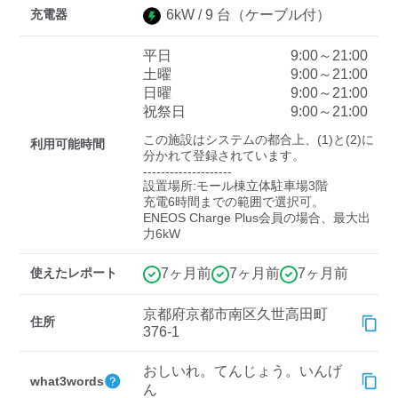
充電器
6
kW /
9
台
（ケーブル付）
平日
9:00～21:00
ディーラー
土曜
9:00～21:00
日曜
9:00～21:00
三菱ディーラーを表示
日産ディーラーを表示
祝祭日
9:00～21:00
トヨタディーラーを表
この施設はシステムの都合上、(1)と(2)に
利用可能時間
示
分かれて登録されています。

--------------------

設置場所:モール棟立体駐車場3階

充電器の出力
充電6時間までの範囲で選択可。

ENEOS Charge Plus会員の場合、最大出
すべて
中速-20kW-以上
急速-44kW-以上
力6kW
使えたレポート
7ヶ月前
7ヶ月前
7ヶ月前
車種
京都府京都市南区久世高田町
住所
376-1
おしいれ。てんじょう。いんげ
what3words
ん