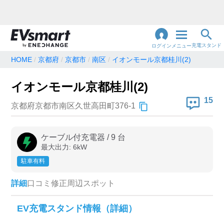
充電スタンド
ログイン
メニュー
HOME
京都府
京都市
南区
イオンモール京都桂川(2)
閉
じ
地名・観光スポット・住所
イオンモール京都桂川(2)
で検索
る
15
京都府京都市南区久世高田町376-1
充電器の種類
ケーブル付充電器
/
9
台
最大出力:
6
kW
急速充電器のみ表示
急速無料のみ表示
駐車有料
高速道路上のみ表示
24時間営業のみ表示
詳細
口コミ
修正
周辺スポット
認証システム
EV充電スタンド情報（詳細）
e-Mobility Power
EV充電エネチェンジ