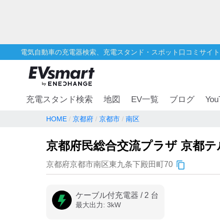
電気自動車の充電器検索、充電スタンド・スポット口コミサイト
You
充電スタンド検索
地図
EV一覧
ブログ
HOME
京都府
京都市
南区
京都府民総合交流プラザ 京都テ
京都府京都市南区東九条下殿田町70
ケーブル付充電器
/
2
台
最大出力:
3
kW