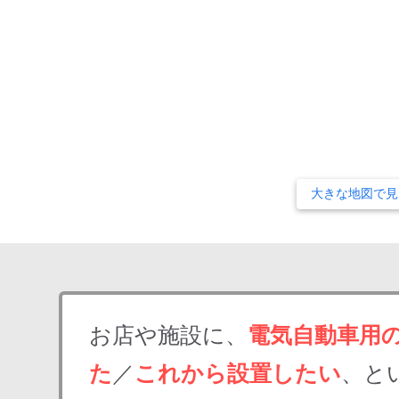
大きな地図で見
お店や施設に、
電気自動車用
た
／
これから設置したい
、と