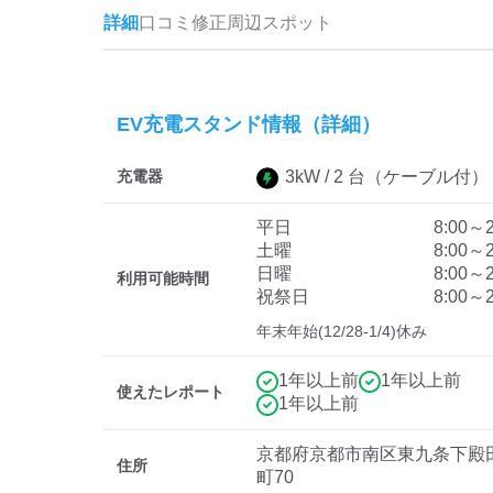
詳細
口コミ
修正
周辺スポット
EV充電スタンド情報（詳細）
充電器
3
kW /
2
台
（ケーブル付）
平日
8:00～2
土曜
8:00～2
日曜
8:00～2
利用可能時間
祝祭日
8:00～2
年末年始(12/28-1/4)休み
1年以上前
1年以上前
使えたレポート
1年以上前
京都府京都市南区東九条下殿
住所
町70