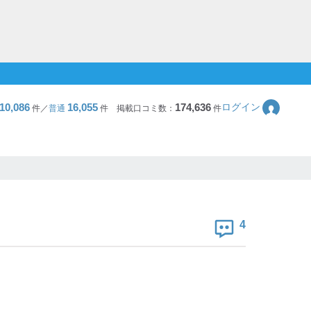
10,086
16,055
174,636
ログイン
件／
普通
件
掲載口コミ数：
件
4