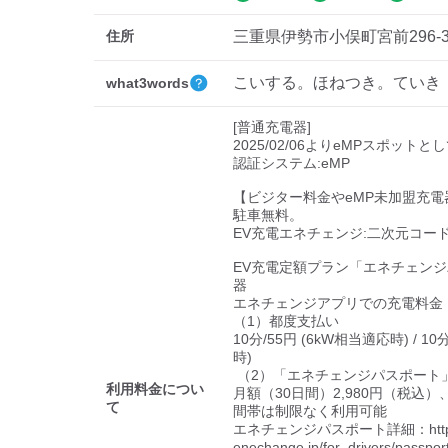
住所
三重県伊勢市小俣町宮前296-
こいする。ほねつき。ていき
what3words
[普通充電器]

2025/02/06よりeMPスポットと
認証システム:eMP

【ビジター料金やeMP未加盟充電
駐車無料。

EV充電エネチェンジ:二次元コード
EV充電定額プラン「エネチェン
器

エネチェンジアプリでの充電料金

（1）都度支払い

10分/55円 (6kW相当適応時) / 10
時)

 （2）「エネチェンジパスポート」での定額支払い

利用料金につい
月額（30日間）2,980円（税込）
て
間帯は制限なく利用可能

エネチェンジパスポート詳細：https://
enechange.jp/for_drivers/passport/