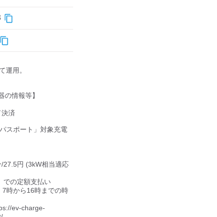
3
して運用。

器の情報等】

決済

ジパスポート」対象充電
分/27.5円 (3kW相当適応
、7時から16時までの時
ev-charge-

