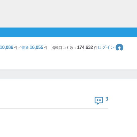
10,086
16,055
174,632
ログイン
件／
普通
件
掲載口コミ数：
件
3