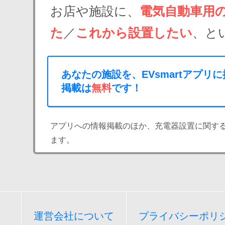
お店や施設に、
電気自動車用
た
／
これから設置したい
、と
あなたの施設を、EVsmartアプリ
掲載は
無料
です！
アプリへの情報掲載のほか、充電器設置に関す
ます。
運営会社について
プライバシーポリ