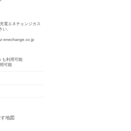
V充電エネチェンジカス
い。

nechange.co.jp

us も利用可能

も利用可能