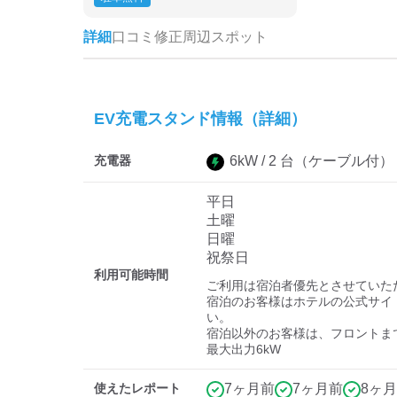
詳細
口コミ
修正
周辺スポット
EV充電スタンド情報（詳細）
充電器
6
kW /
2
台
（ケーブル付）
平日
土曜
日曜
祝祭日
利用可能時間
ご利用は宿泊者優先とさせていただ
宿泊のお客様はホテルの公式サイ
い。

宿泊以外のお客様は、フロントま
最大出力6kW
使えたレポート
7ヶ月前
7ヶ月前
8ヶ