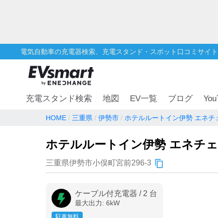
電気自動車の充電器検索、充電スタンド・スポット口コミサイト
You
充電スタンド検索
地図
EV一覧
ブログ
HOME
三重県
伊勢市
ホテルルートイン伊勢 エネチ
ホテルルートイン伊勢 エネチ
三重県伊勢市小俣町宮前296-3
ケーブル付充電器
/
2
台
最大出力:
6
kW
駐車無料