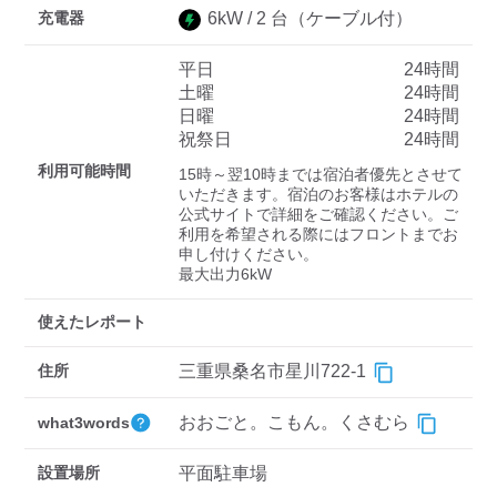
充電器
6
kW /
2
台
（ケーブル付）
平日
24時間
ディーラー
土曜
24時間
日曜
24時間
三菱ディーラーを表示
日産ディーラーを表示
祝祭日
24時間
トヨタディーラーを表
利用可能時間
15時～翌10時までは宿泊者優先とさせて
示
いただきます。宿泊のお客様はホテルの
公式サイトで詳細をご確認ください。ご
利用を希望される際にはフロントまでお
充電器の出力
申し付けください。

最大出力6kW
すべて
中速-20kW-以上
急速-44kW-以上
使えたレポート
車種
住所
三重県桑名市星川722-1
おおごと。こもん。くさむら
what3words
設置場所
平面駐車場