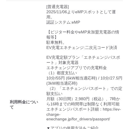
検索する
[普通充電器]

2025/11/06よりeMPスポットとして運
用。

認証システム:eMP

【ビジター料金やeMP未加盟充電器の情
報等】

駐車無料。

EV充電エネチェンジ:二次元コード決済

EV充電定額プラン「エネチェンジパスポ
ート」対象充電器

エネチェンジアプリでの充電料金

（1）都度支払い

10分/55円 (6kW相当適応時) / 10分/27.5円 
(3kW相当適応時)

 （2）「エネチェンジパスポート」での定
額支払い

月額（30日間）2,980円（税込）、7時か
利用料金につい
ら16時までの時間帯は制限なく利用可能

て
エネチェンジパスポート詳細：https://ev-
charge-
enechange.jp/for_drivers/passport/

▼アプリの使用方法をご紹介
