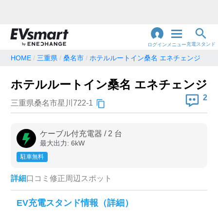
充電スタンド
ログイン
メニュー
HOME
三重県
桑名市
ホテルルートイン桑名 エネチェンジ
閉
じ
地名・観光スポット・住所
ホテルルートイン桑名 エネチェンジ
で検索
る
2
三重県桑名市星川722-1
充電器の種類
ケーブル付充電器
/
2
台
最大出力:
6
kW
急速充電器のみ表示
急速無料のみ表示
駐車無料
高速道路上のみ表示
24時間営業のみ表示
詳細
口コミ
修正
周辺スポット
認証システム
EV充電スタンド情報（詳細）
e-Mobility Power
EV充電エネチェンジ