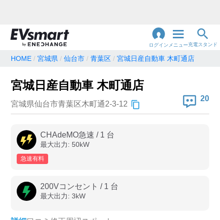
充電スタンド
ログイン
メニュー
HOME
宮城県
仙台市
青葉区
宮城日産自動車 木町通店
閉
じ
地名・観光スポット・住所
宮城日産自動車 木町通店
で検索
る
20
宮城県仙台市青葉区木町通2-3-12
充電器の種類
CHAdeMO急速
/
1
台
最大出力:
50
kW
急速充電器のみ表示
急速無料のみ表示
急速有料
高速道路上のみ表示
24時間営業のみ表示
200Vコンセント
/
1
台
最大出力:
3
kW
認証システム
e-Mobility Power
EV充電エネチェンジ