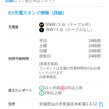
詳細
口コミ
修正
周辺スポット
EV充電スタンド情報（詳細）
ディーラー
50
kW /
1
台
（ケーブル付）
三菱ディーラーを表示
日産ディーラーを表示
充電器
3
kW /
1
台
（ケーブルなし）
トヨタディーラーを表
示
平日
24時間
土曜
24時間
日曜
24時間
充電器の出力
祝祭日
24時間
利用可能時間
すべて
中速-20kW-以上
急速-44kW-以上
[普通充電器]

コンセントは店舗の営業時間内のみお使
いいただけます。

日産車限定。
車種
11ヶ月前
1年以上前
使えたレポート
1年以上前
住所
宮城県仙台市青葉区木町通2-3-12