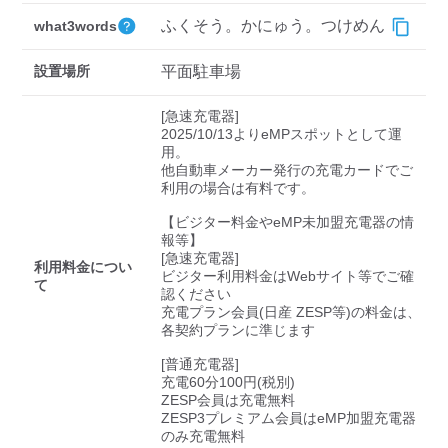
検索する
ふくそう。かにゅう。つけめん
what3words
設置場所
平面駐車場
[急速充電器]

2025/10/13よりeMPスポットとして運
用。

他自動車メーカー発行の充電カードでご
利用の場合は有料です。

【ビジター料金やeMP未加盟充電器の情
報等】

[急速充電器]

利用料金につい
ビジター利用料金はWebサイト等でご確
て
認ください 

充電プラン会員(日産 ZESP等)の料金は、
各契約プランに準じます

[普通充電器]

充電60分100円(税別)

ZESP会員は充電無料

ZESP3プレミアム会員はeMP加盟充電器
のみ充電無料