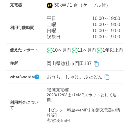
充電器
50
kW /
1
台
（ケーブル付）
平日
10:00～19:00
ディーラー
土曜
10:00～19:00
利用可能時間
日曜
10:00～19:00
三菱ディーラーを表示
日産ディーラーを表示
祝祭日
10:00～19:00
トヨタディーラーを表
示
使えたレポート
10ヶ月前
11ヶ月前
1年以上前
充電器の出力
住所
岡山県総社市門田187
すべて
中速-20kW-以上
急速-44kW-以上
おうち。しゃけ。ぶたどん
what3words
[急速充電器]

車種
2023/12/08よりeMPスポットとして運
用。

利用料金につい
て
【ビジター料金やeMP未加盟充電器の情
報等】

充電1分55円