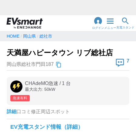
充電スタンド
ログイン
メニュー
HOME
岡山県
総社市
閉
じ
地名・観光スポット・住所
天満屋ハピータウン リブ総社店
で検索
る
7
岡山県総社市門田187
充電器の種類
CHAdeMO急速
/
1
台
最大出力:
50
kW
急速充電器のみ表示
急速無料のみ表示
急速有料
高速道路上のみ表示
24時間営業のみ表示
詳細
口コミ
修正
周辺スポット
認証システム
EV充電スタンド情報（詳細）
e-Mobility Power
EV充電エネチェンジ