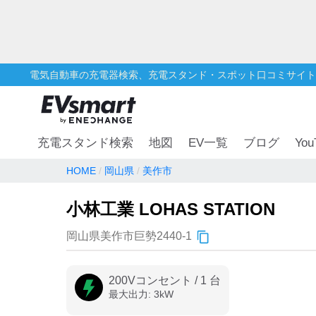
電気自動車の充電器検索、充電スタンド・スポット口コミサイト
You
充電スタンド検索
地図
EV一覧
ブログ
HOME
岡山県
美作市
小林工業 LOHAS STATION
岡山県美作市巨勢2440-1
200Vコンセント
/
1
台
最大出力:
3
kW