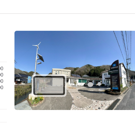
00
00
00
00