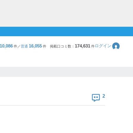
10,086
16,055
174,631
ログイン
件／
普通
件
掲載口コミ数：
件
2