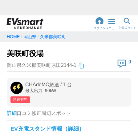
充電スタンド
ログイン
メニュー
HOME
岡山県
久米郡美咲町
閉
じ
地名・観光スポット・住所
美咲町役場
で検索
る
0
岡山県久米郡美咲町原田2144-1
充電器の種類
CHAdeMO急速
/
1
台
最大出力:
90
kW
急速充電器のみ表示
急速無料のみ表示
急速有料
高速道路上のみ表示
24時間営業のみ表示
詳細
口コミ
修正
周辺スポット
認証システム
EV充電スタンド情報（詳細）
e-Mobility Power
EV充電エネチェンジ