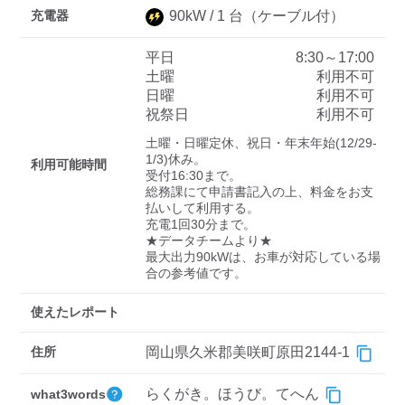
充電器
90
kW /
1
台
（ケーブル付）
平日
8:30～17:00
ディーラー
土曜
利用不可
日曜
利用不可
三菱ディーラーを表示
日産ディーラーを表示
祝祭日
利用不可
トヨタディーラーを表
土曜・日曜定休、祝日・年末年始(12/29-
示
1/3)休み。

利用可能時間
受付16:30まで。

総務課にて申請書記入の上、料金をお支
充電器の出力
払いして利用する。

充電1回30分まで。

すべて
中速-20kW-以上
急速-44kW-以上
★データチームより★

最大出力90kWは、お車が対応している場
車種
使えたレポート
住所
岡山県久米郡美咲町原田2144-1
らくがき。ほうび。てへん
what3words