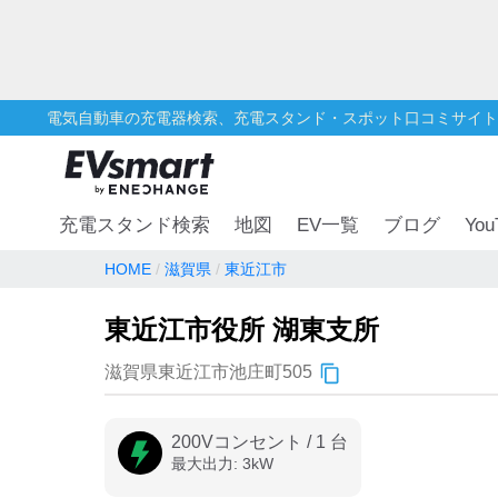
電気自動車の充電器検索、充電スタンド・スポット口コミサイト
You
充電スタンド検索
地図
EV一覧
ブログ
HOME
滋賀県
東近江市
東近江市役所 湖東支所
滋賀県東近江市池庄町505
200Vコンセント
/
1
台
最大出力:
3
kW