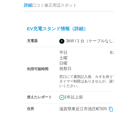
詳細
口コミ
修正
周辺スポット
EV充電スタンド情報（詳細）
充電器
3
kW /
1
台
（ケーブルなし
平日
8
土曜
日曜
祝祭日
利用可能時間
窓口にて書類記入後、カギを借りて
タイマー制限はありませんが、譲
いください。
使えたレポート
1年以上前
住所
滋賀県東近江市池庄町505