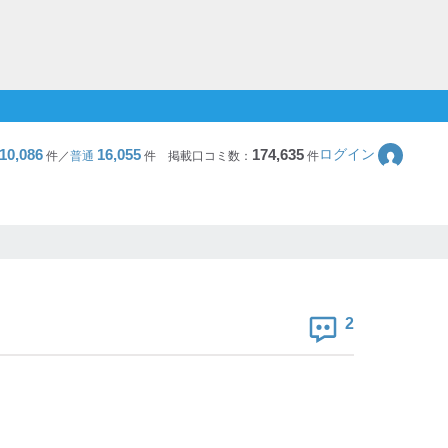
10,086
16,055
174,635
ログイン
件／
普通
件
掲載口コミ数：
件
2