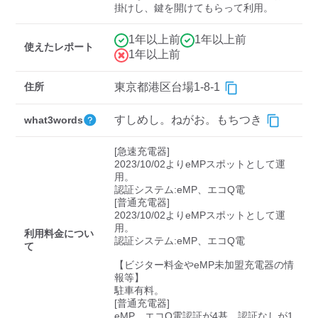
検索する
掛けし、鍵を開けてもらって利用。
1年以上前
1年以上前
使えたレポート
1年以上前
住所
東京都港区台場1-8-1
すしめし。ねがお。もちつき
what3words
[急速充電器]

2023/10/02よりeMPスポットとして運
用。

認証システム:eMP、エコQ電

[普通充電器]

2023/10/02よりeMPスポットとして運
用。

利用料金につい
認証システム:eMP、エコQ電

て
【ビジター料金やeMP未加盟充電器の情
報等】

駐車有料。

[普通充電器]

eMP、エコQ電認証が4基、認証なしが1