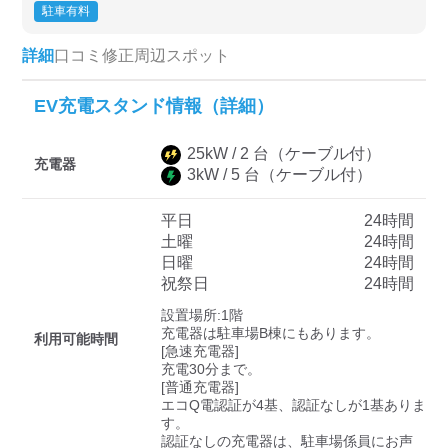
駐車有料
詳細
口コミ
修正
周辺スポット
ディーラー
EV充電スタンド情報（詳細）
三菱ディーラーを表示
日産ディーラーを表示
トヨタディーラーを表
25
kW /
2
台
（ケーブル付）
示
充電器
3
kW /
5
台
（ケーブル付）
充電器の出力
平日
24時間
土曜
24時間
すべて
中速-20kW-以上
急速-44kW-以上
日曜
24時間
祝祭日
24時間
設置場所:1階

車種
充電器は駐車場B棟にもあります。

利用可能時間
[急速充電器]

充電30分まで。

[普通充電器]

エコQ電認証が4基、認証なしが1基ありま
す。

認証なしの充電器は、駐車場係員にお声