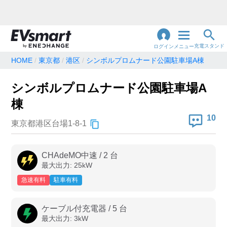
充電スタンド
ログイン
メニュー
HOME
東京都
港区
シンボルプロムナード公園駐車場A棟
閉
じ
地名・観光スポット・住所
シンボルプロムナード公園駐車場A
で検索
る
棟
10
東京都港区台場1-8-1
充電器の種類
急速充電器のみ表示
急速無料のみ表示
CHAdeMO中速
/
2
台
最大出力:
25
kW
高速道路上のみ表示
24時間営業のみ表示
急速有料
駐車有料
認証システム
ケーブル付充電器
/
5
台
最大出力:
3
kW
e-Mobility Power
EV充電エネチェンジ