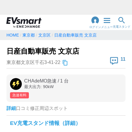
充電スタンド
ログイン
メニュー
HOME
東京都
文京区
日産自動車販売 文京店
閉
じ
地名・観光スポット・住所
日産自動車販売 文京店
で検索
る
11
東京都文京区千石3-41-22
充電器の種類
CHAdeMO急速
/
1
台
最大出力:
90
kW
急速充電器のみ表示
急速無料のみ表示
急速有料
高速道路上のみ表示
24時間営業のみ表示
詳細
口コミ
修正
周辺スポット
認証システム
EV充電スタンド情報（詳細）
e-Mobility Power
EV充電エネチェンジ