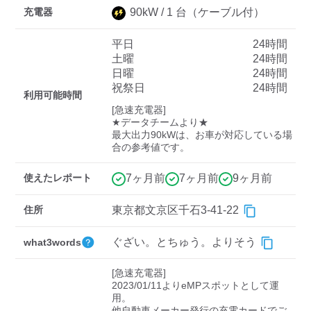
充電器
90
kW /
1
台
（ケーブル付）
平日
24時間
ディーラー
土曜
24時間
日曜
24時間
三菱ディーラーを表示
日産ディーラーを表示
祝祭日
24時間
利用可能時間
トヨタディーラーを表
[急速充電器]

示
★データチームより★

最大出力90kWは、お車が対応している場
合の参考値です。
充電器の出力
すべて
中速-20kW-以上
急速-44kW-以上
使えたレポート
7ヶ月前
7ヶ月前
9ヶ月前
住所
東京都文京区千石3-41-22
車種
ぐざい。とちゅう。よりそう
what3words
[急速充電器]

2023/01/11よりeMPスポットとして運
用。

他自動車メーカー発行の充電カードでご