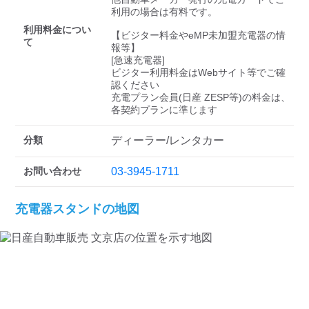
検索する
利用の場合は有料です。

利用料金につい
【ビジター料金やeMP未加盟充電器の情
て
報等】

[急速充電器]

ビジター利用料金はWebサイト等でご確
認ください 

充電プラン会員(日産 ZESP等)の料金は、
各契約プランに準じます
分類
ディーラー/レンタカー
お問い合わせ
03-3945-1711
充電器スタンドの地図