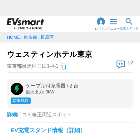
充電スタンド
ログイン
メニュー
HOME
東京都
目黒区
閉
じ
地名・観光スポット・住所
ウェスティンホテル東京
で検索
る
12
東京都目黒区三田1-4-1
充電器の種類
ケーブル付充電器
/
2
台
最大出力:
3
kW
急速充電器のみ表示
急速無料のみ表示
駐車有料
高速道路上のみ表示
24時間営業のみ表示
詳細
口コミ
修正
周辺スポット
認証システム
EV充電スタンド情報（詳細）
e-Mobility Power
EV充電エネチェンジ