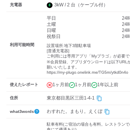
充電器
3
kW /
2
台
（ケーブル付）
平日
24
ディーラー
土曜
24
日曜
24
三菱ディーラーを表示
日産ディーラーを表示
祝祭日
24
トヨタディーラーを表
利用可能時間
設置場所:地下3階駐車場

示
[普通充電器]

ご利用には専用アプリ「Myプラゴ」が必要です
※会員登録、アプリダウンロードは以下URL
充電器の出力
願いいたします。

https://my-plugo.onelink.me/TG5m/ytkd0n4o
すべて
中速-20kW-以上
急速-44kW-以上
使えたレポート
1ヶ月前
1ヶ月前
1年以上前
車種
住所
東京都目黒区三田1-4-1
わすれた。まもり。えくぼ
what3words
駐車有料(ご宿泊の場合も有料。レストランで
食にて優遇あり)。
