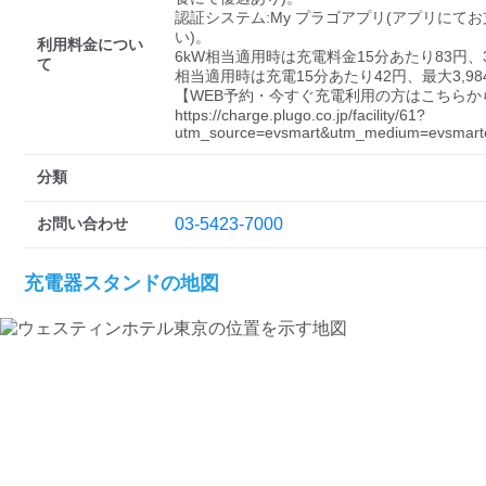
検索する
認証システム:My プラゴアプリ(アプリにて
い)。

利用料金につい
6kW相当適用時は充電料金15分あたり83円、
て
相当適用時は充電15分あたり42円、最大3,984
【WEB予約・今すぐ充電利用の方はこちらから
https://charge.plugo.co.jp/facility/61?
utm_source=evsmart&utm_medium=evsmarte
分類
お問い合わせ
03-5423-7000
充電器スタンドの地図