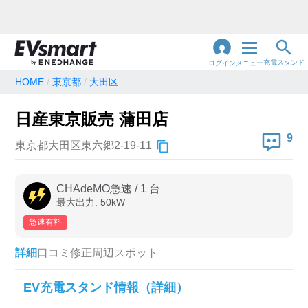
充電スタンド
ログイン
メニュー
HOME
東京都
大田区
閉
じ
地名・観光スポット・住所
日産東京販売 蒲田店
で検索
る
9
東京都大田区東六郷2-19-11
充電器の種類
CHAdeMO急速
/
1
台
最大出力:
50
kW
急速充電器のみ表示
急速無料のみ表示
急速有料
高速道路上のみ表示
24時間営業のみ表示
詳細
口コミ
修正
周辺スポット
認証システム
EV充電スタンド情報（詳細）
e-Mobility Power
EV充電エネチェンジ