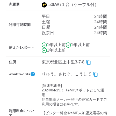
充電器
50
kW /
1
台
（ケーブル付）
平日
24時間
ディーラー
土曜
24時間
利用可能時間
日曜
24時間
三菱ディーラーを表示
日産ディーラーを表示
祝祭日
24時間
トヨタディーラーを表
示
1年以上前
1年以上前
使えたレポート
1年以上前
充電器の出力
住所
東京都北区上中里3-7-8
すべて
中速-20kW-以上
急速-44kW-以上
りゅう。さわぐ。こうして
what3words
車種
[急速充電器]

2024/04/19よりeMPスポットとして運
用。

他自動車メーカー発行の充電カードでご
利用の場合は有料です。

利用料金につい
【ビジター料金やeMP未加盟充電器の情
て