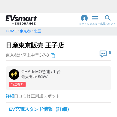
充電スタンド
ログイン
メニュー
HOME
東京都
北区
閉
じ
地名・観光スポット・住所
日産東京販売 王子店
で検索
る
9
東京都北区上中里3-7-8
充電器の種類
CHAdeMO急速
/
1
台
最大出力:
50
kW
急速充電器のみ表示
急速無料のみ表示
急速有料
高速道路上のみ表示
24時間営業のみ表示
詳細
口コミ
修正
周辺スポット
認証システム
EV充電スタンド情報（詳細）
e-Mobility Power
EV充電エネチェンジ