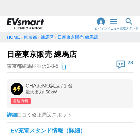
充電スタンド
ログイン
メニュー
HOME
東京都
練馬区
日産東京販売 練馬店
閉
じ
地名・観光スポット・住所
日産東京販売 練馬店
で検索
る
28
東京都練馬区羽沢2-8-5
充電器の種類
CHAdeMO急速
/
1
台
最大出力:
50
kW
急速充電器のみ表示
急速無料のみ表示
急速有料
高速道路上のみ表示
24時間営業のみ表示
詳細
口コミ
修正
周辺スポット
認証システム
EV充電スタンド情報（詳細）
e-Mobility Power
EV充電エネチェンジ