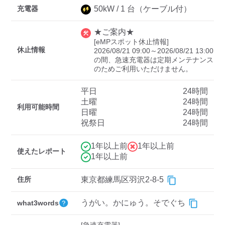
充電器
50
kW /
1
台
（ケーブル付）
★ご案内★
ディーラー
[eMPスポット休止情報]

休止情報
2026/08/21 09:00～2026/08/21 13:00
三菱ディーラーを表示
日産ディーラーを表示
の間、急速充電器は定期メンテナンス
のためご利用いただけません。
トヨタディーラーを表
示
平日
24時間
土曜
24時間
利用可能時間
充電器の出力
日曜
24時間
祝祭日
24時間
すべて
中速-20kW-以上
急速-44kW-以上
1年以上前
1年以上前
使えたレポート
1年以上前
車種
住所
東京都練馬区羽沢2-8-5
うがい。かにゅう。そでぐち
what3words