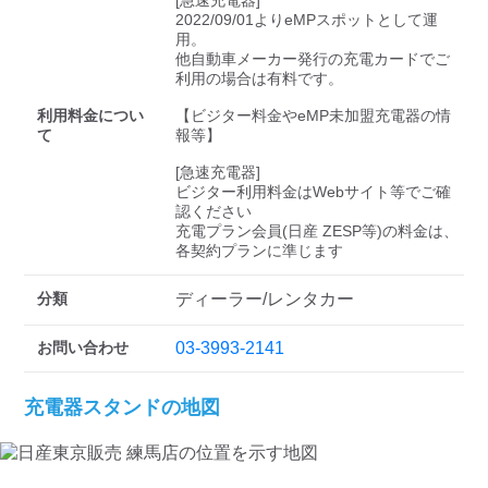
検索する
[急速充電器]

2022/09/01よりeMPスポットとして運
用。

他自動車メーカー発行の充電カードでご
利用の場合は有料です。

利用料金につい
【ビジター料金やeMP未加盟充電器の情
て
報等】

[急速充電器]

ビジター利用料金はWebサイト等でご確
認ください 

充電プラン会員(日産 ZESP等)の料金は、
各契約プランに準じます
分類
ディーラー/レンタカー
お問い合わせ
03-3993-2141
充電器スタンドの地図