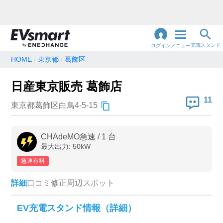
充電スタンド
ログイン
メニュー
HOME
東京都
葛飾区
閉
じ
地名・観光スポット・住所
日産東京販売 葛飾店
で検索
る
11
東京都葛飾区白鳥4-5-15
充電器の種類
CHAdeMO急速
/
1
台
最大出力:
50
kW
急速充電器のみ表示
急速無料のみ表示
急速有料
高速道路上のみ表示
24時間営業のみ表示
詳細
口コミ
修正
周辺スポット
認証システム
EV充電スタンド情報（詳細）
e-Mobility Power
EV充電エネチェンジ