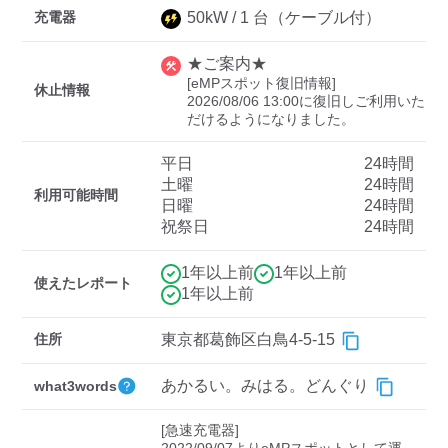
充電器
50
kW /
1
台
（ケーブル付）
★ご案内★
ディーラー
[eMPスポット復旧情報]

休止情報
2026/08/06 13:00に復旧しご利用いた
三菱ディーラーを表示
日産ディーラーを表示
だけるようになりました。
トヨタディーラーを表
示
平日
24時間
土曜
24時間
利用可能時間
日曜
24時間
充電器の出力
祝祭日
24時間
すべて
中速-20kW-以上
急速-44kW-以上
1年以上前
1年以上前
使えたレポート
1年以上前
車種
住所
東京都葛飾区白鳥4-5-15
あかるい。みはる。どんぐり
what3words
[急速充電器]
