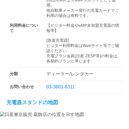
検索する
2022/09/07よりeMPスポットとして運
用。

他自動車メーカー発行の充電カードでご
利用の場合は有料です。

利用料金につい
【ビジター料金やeMP未加盟充電器の情
て
報等】

[急速充電器]

ビジター利用料金はWebサイト等でご確
認ください 

充電プラン会員(日産 ZESP等)の料金は、
各契約プランに準じます
分類
ディーラー/レンタカー
お問い合わせ
03-3601-6311
充電器スタンドの地図