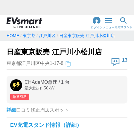
充電スタンド
ログイン
メニュー
HOME
東京都
江戸川区
日産東京販売 江戸川小松川店
閉
じ
地名・観光スポット・住所
日産東京販売 江戸川小松川店
で検索
る
13
東京都江戸川区中央1-17-8
充電器の種類
CHAdeMO急速
/
1
台
最大出力:
50
kW
急速充電器のみ表示
急速無料のみ表示
急速有料
高速道路上のみ表示
24時間営業のみ表示
詳細
口コミ
修正
周辺スポット
認証システム
EV充電スタンド情報（詳細）
e-Mobility Power
EV充電エネチェンジ