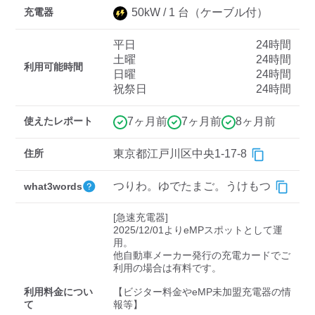
充電器
50
kW /
1
台
（ケーブル付）
平日
24時間
ディーラー
土曜
24時間
利用可能時間
日曜
24時間
三菱ディーラーを表示
日産ディーラーを表示
祝祭日
24時間
トヨタディーラーを表
示
使えたレポート
7ヶ月前
7ヶ月前
8ヶ月前
充電器の出力
住所
東京都江戸川区中央1-17-8
すべて
中速-20kW-以上
急速-44kW-以上
つりわ。ゆでたまご。うけもつ
what3words
[急速充電器]

車種
2025/12/01よりeMPスポットとして運
用。

他自動車メーカー発行の充電カードでご
利用の場合は有料です。

利用料金につい
【ビジター料金やeMP未加盟充電器の情
て
報等】
