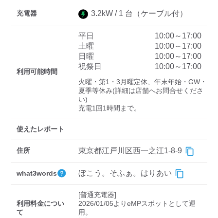
充電器
3.2
kW /
1
台
（ケーブル付）
ディーラー
平日
10:00～17:00
土曜
10:00～17:00
三菱ディーラーを表示
日産ディーラーを表示
日曜
10:00～17:00
祝祭日
10:00～17:00
トヨタディーラーを表
利用可能時間
示
火曜・第1・3月曜定休、年末年始・GW・
夏季等休み(詳細は店舗へお問合せくださ
い)

充電器の出力
充電1回1時間まで。
すべて
中速-20kW-以上
急速-44kW-以上
使えたレポート
住所
東京都江戸川区西一之江1-8-9
車種
ぼこう。そふぁ。はりあい
what3words
[普通充電器]

利用料金につい
2026/01/05よりeMPスポットとして運
て
用。
