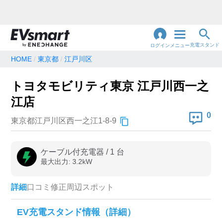
充電スタンド
ログイン
メニュー
HOME
東京都
江戸川区
閉
じ
地名・観光スポット・住所
トヨタモビリティ東京 江戸川西一之
で検索
る
江店
0
東京都江戸川区西一之江1-8-9
充電器の種類
急速充電器のみ表示
急速無料のみ表示
ケーブル付充電器
/
1
台
最大出力:
3.2
kW
高速道路上のみ表示
24時間営業のみ表示
詳細
口コミ
修正
周辺スポット
認証システム
EV充電スタンド情報（詳細）
e-Mobility Power
EV充電エネチェンジ