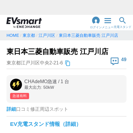
充電スタンド
ログイン
メニュー
HOME
東京都
江戸川区
東日本三菱自動車販売 江戸川店
閉
じ
地名・観光スポット・住所
東日本三菱自動車販売 江戸川店
で検索
る
49
東京都江戸川区中央2-21-6
充電器の種類
CHAdeMO急速
/
1
台
最大出力:
50
kW
急速充電器のみ表示
急速無料のみ表示
急速有料
高速道路上のみ表示
24時間営業のみ表示
詳細
口コミ
修正
周辺スポット
認証システム
EV充電スタンド情報（詳細）
e-Mobility Power
EV充電エネチェンジ