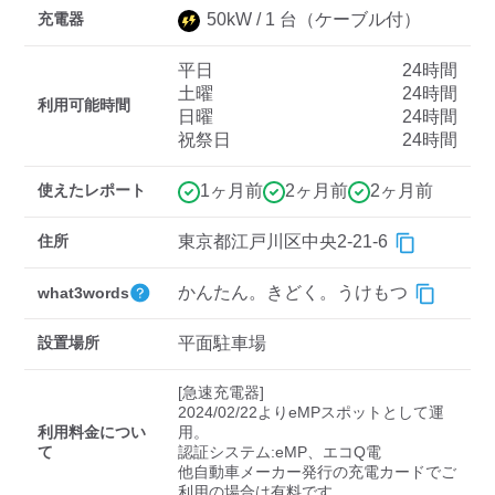
充電器
50
kW /
1
台
（ケーブル付）
平日
24時間
ディーラー
土曜
24時間
利用可能時間
日曜
24時間
三菱ディーラーを表示
日産ディーラーを表示
祝祭日
24時間
トヨタディーラーを表
示
使えたレポート
1ヶ月前
2ヶ月前
2ヶ月前
充電器の出力
住所
東京都江戸川区中央2-21-6
すべて
中速-20kW-以上
急速-44kW-以上
かんたん。きどく。うけもつ
what3words
設置場所
平面駐車場
車種
[急速充電器]

2024/02/22よりeMPスポットとして運
利用料金につい
用。

て
認証システム:eMP、エコQ電

他自動車メーカー発行の充電カードでご