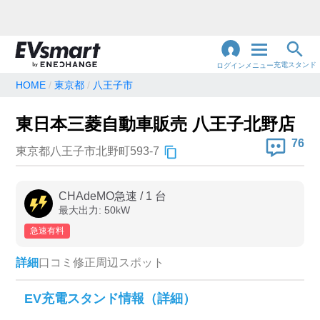
充電スタンド
ログイン
メニュー
HOME
東京都
八王子市
閉
じ
地名・観光スポット・住所
東日本三菱自動車販売 八王子北野店
で検索
る
76
東京都八王子市北野町593-7
充電器の種類
CHAdeMO急速
/
1
台
最大出力:
50
kW
急速充電器のみ表示
急速無料のみ表示
急速有料
高速道路上のみ表示
24時間営業のみ表示
詳細
口コミ
修正
周辺スポット
認証システム
EV充電スタンド情報（詳細）
e-Mobility Power
EV充電エネチェンジ