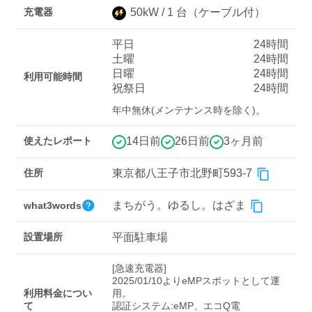
充電器
50
kW /
1
台
（ケーブル付）
平日
24時間
ディーラー
土曜
24時間
日曜
24時間
三菱ディーラーを表示
日産ディーラーを表示
利用可能時間
祝祭日
24時間
トヨタディーラーを表
年中無休(メンテナンス時を除く)。
示
使えたレポート
14日前
26日前
3ヶ月前
充電器の出力
住所
東京都八王子市北野町593-7
すべて
中速-20kW-以上
急速-44kW-以上
まちがう。ゆるし。はざま
what3words
車種
設置場所
平面駐車場
[急速充電器]

2025/01/10よりeMPスポットとして運
利用料金につい
用。

て
認証システム:eMP、エコQ電
