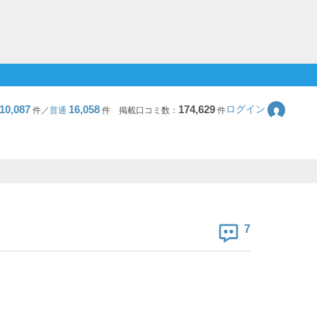
10,087
16,058
174,629
ログイン
件／
普通
件
掲載口コミ数：
件
7