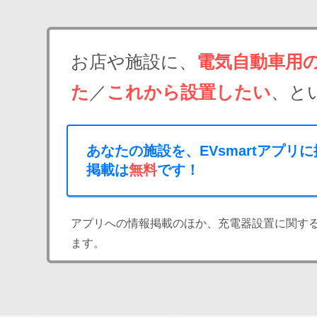
お店や施設に、
電気自動車用
た
／
これから設置したい
、と
あなたの施設を、EVsmartアプリ
掲載は
無料
です！
アプリへの情報掲載のほか、充電器設置に関す
ます。