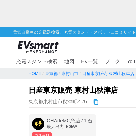
電気自動車の充電器検索、充電スタンド・スポット口コミサイト
You
充電スタンド検索
地図
EV一覧
ブログ
HOME
東京都
東村山市
日産東京販売 東村山秋津店
日産東京販売 東村山秋津店
東京都東村山市秋津町2-26-1
CHAdeMO急速
/
1
台
最大出力:
50
kW
急速有料