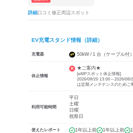
詳細
口コミ
修正
周辺スポット
EV充電スタンド情報（詳細）
充電器
50
kW /
1
台
（ケーブル付
★ご案内★
[eMPスポット休止情報]

休止情報
2026/08/20 13:00～2026/
は定期メンテナンスのためご
平日
土曜
利用可能時間
日曜
祝祭日
使えたレポート
1年以上前
1年以上前