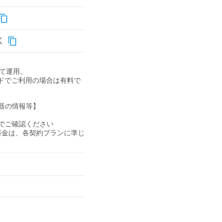
く
して運用。

ドでご利用の場合は有料で
器の情報等】

ご確認ください 

の料金は、各契約プランに準じ