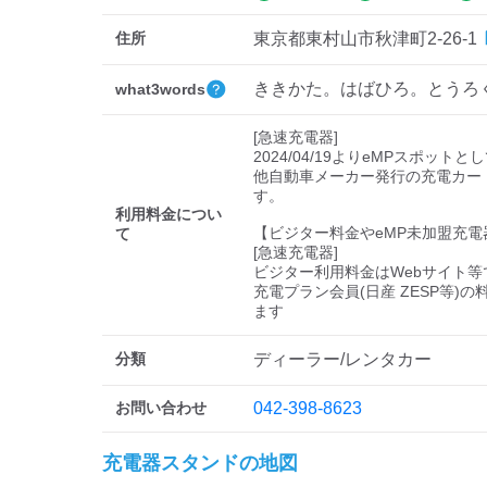
住所
東京都東村山市秋津町2-26-1
ききかた。はばひろ。とうろ
what3words
[急速充電器]

2024/04/19よりeMPスポットと
他自動車メーカー発行の充電カー
す。

利用料金につい
【ビジター料金やeMP未加盟充電
て
[急速充電器]

ビジター利用料金はWebサイト等で
充電プラン会員(日産 ZESP等)
分類
ディーラー/レンタカー
お問い合わせ
042-398-8623
充電器スタンドの地図